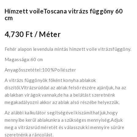
Hímzett voileToscana vitrázs függöny 60
cm
4,730 Ft
/ Méter
Fehér alapon levendula mintás hímzett voile vitrázsfüggöny.
Magassága:60 cm
Anyagösszetétel:100%Poliészter
A vitrázs függönyök főként konyha ablakok
díszítői.Vitrázsrúddal az ablak felső részére ajánljuk, ha az
ablakban virágok vannak,de ha a belátást szeretnénk
megakadályozni akkor az ablak alsó részébe helyezzük.
Az alábbi kalkulátor segítségével kiszámíthatjuk,hogy
mennyibe kerűl ablakunkra a szükséges mennyiség.Adjuk
meg a vitrázsrúd méretét és válasszuk ki mennyire sűrűre
szeretnénk a ráncolást.