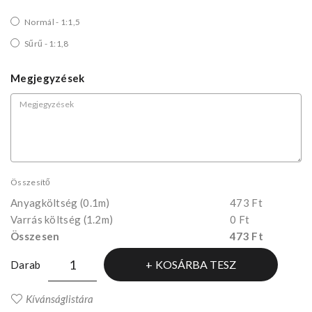
Normál - 1:1,5
Sűrű - 1:1,8
Megjegyzések
Összesítő
Anyagköltség
(0.1m)
473 Ft
Varrás költség (1.2m)
0 Ft
Összesen
473 Ft
KOSÁRBA TESZ
Darab
Kívánságlistára