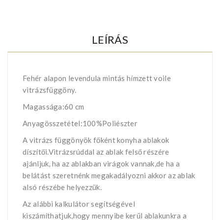
LEÍRÁS
Fehér alapon levendula mintás hímzett voile
vitrázsfüggöny.
Magassága:60 cm
Anyagösszetétel:100%Poliészter
A vitrázs függönyök főként konyha ablakok
díszítői.Vitrázsrúddal az ablak felső részére
ajánljuk, ha az ablakban virágok vannak,de ha a
belátást szeretnénk megakadályozni akkor az ablak
alsó részébe helyezzük.
Az alábbi kalkulátor segítségével
kiszámíthatjuk,hogy mennyibe kerűl ablakunkra a