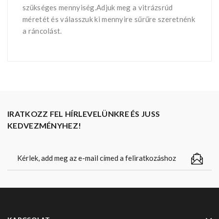
szükséges mennyiség.Adjuk meg a vitrázsrúd
méretét és válasszuk ki mennyire sűrűre szeretnénk
a ráncolást.
IRATKOZZ FEL HÍRLEVELÜNKRE ÉS JUSS
KEDVEZMÉNYHEZ!