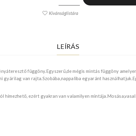
Kívánságlistára
LEÍRÁS
 fényáteresztő függöny.Egyszerű,de mégis mintás függöny amelyen
ami gyárilag van rajta.Szobába,nappaliba egyaránt használhatjuk.
ól hímezhető, ezért gyakran van valamilyen mintája.Mosása,vasal