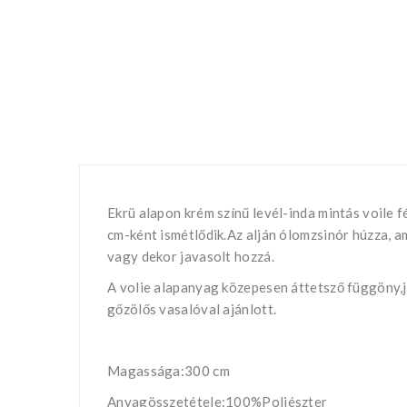
Ekrü alapon krém színű levél-inda mintás voile
cm-ként ismétlődik.Az alján ólomzsinór húzza, 
vagy dekor javasolt hozzá.
A volie alapanyag közepesen áttetsző függöny,j
gőzölős vasalóval ajánlott.
Magassága:300 cm
Anyagösszetétele:100%Poliészter