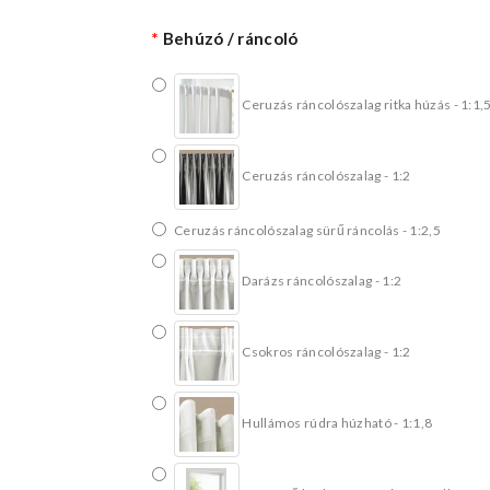
Behúzó / ráncoló
Ceruzás ráncolószalag ritka húzás - 1:1,
Ceruzás ráncolószalag - 1:2
Ceruzás ráncolószalag sürű ráncolás - 1:2,5
Darázs ráncolószalag - 1:2
Csokros ráncolószalag - 1:2
Hullámos rúdra húzható - 1:1,8