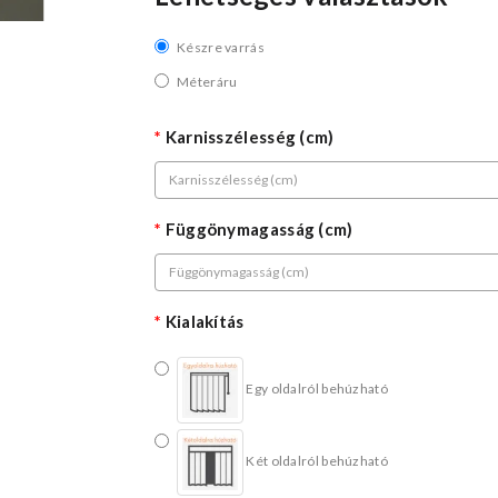
Készre varrás
Méteráru
Karnisszélesség (cm)
Függönymagasság (cm)
Kialakítás
Egy oldalról behúzható
Két oldalról behúzható