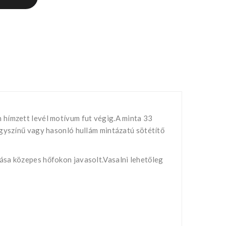
 hímzett levél motívum fut végig.A minta 33
Egyszínű vagy hasonló hullám mintázatú sötétítő
ása közepes hőfokon javasolt.Vasalni lehetőleg