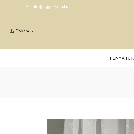
info@fuggonyom.hu
Fiókom
FÉNYÁTE