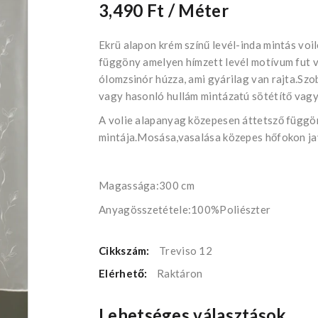
3,490 Ft
/ Méter
Ekrü alapon krém színű levél-inda mintás vo
függöny amelyen hímzett levél motívum fut v
ólomzsinór húzza, ami gyárilag van rajta.Sz
vagy hasonló hullám mintázatú sötétítő vagy
A volie alapanyag közepesen áttetsző függön
mintája.Mosása,vasalása közepes hőfokon jav
Magassága:300 cm
Anyagösszetétele:100%Poliészter
Cikkszám:
Treviso 12
Elérhető:
Raktáron
Lehetséges választások