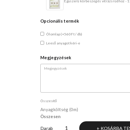
Egyszerű körbeszegés vitrázsrúdhoz - 1
Opcionális termék
Ólomlap
(+560 Ft / db)
Leeső anyagot kéri-e
Megjegyzések
Összesítő
Anyagköltség
(0m)
Összesen
KOSÁRBA TE
Darab