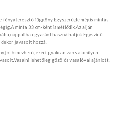
ile fényáteresztő függöny.Egyszerű,de mégis mintás
égig.A minta 33 cm-ként ismétlődik.Az alján
obába,nappaliba egyaránt használhatjuk.Egyszínű
 dekor javasolt hozzá.
y,jól hímezhető, ezért gyakran van valamilyen
asolt.Vasalni lehetőleg gőzölős vasalóval ajánlott.