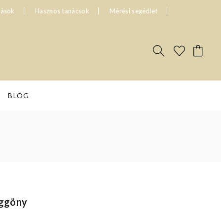
tások
Hasznos tanácsok
Mérési segédlet
BLOG
üggöny