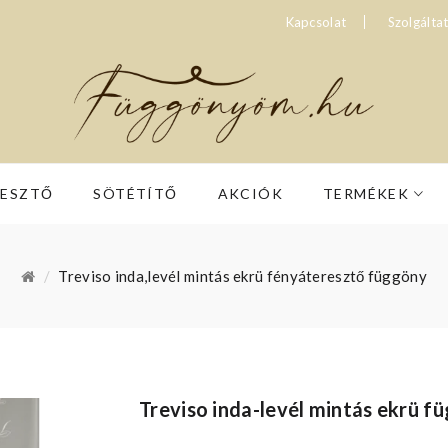
Kapcsolat
Szolgálta
RESZTŐ
SÖTÉTÍTŐ
AKCIÓK
TERMÉKEK
Treviso inda,levél mintás ekrü fényáteresztő függöny
Treviso inda-levél mintás ekrü f