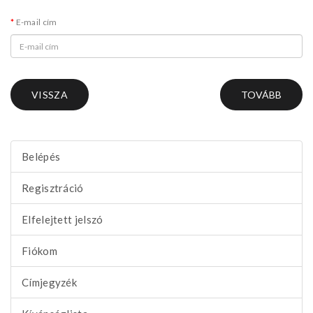
E-mail cím
VISSZA
Belépés
Regisztráció
Elfelejtett jelszó
Fiókom
Címjegyzék