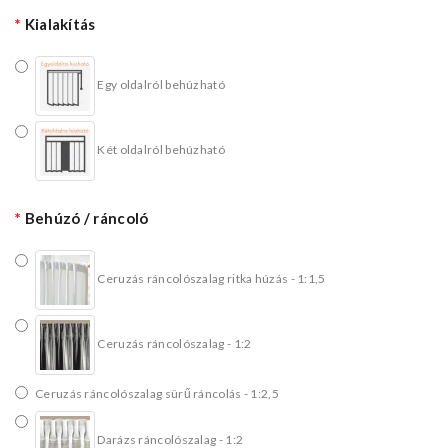
Kialakítás
Egy oldalról behúzható
Két oldalról behúzható
Behúzó / ráncoló
Ceruzás ráncolószalag ritka húzás - 1:1,5
Ceruzás ráncolószalag - 1:2
Ceruzás ráncolószalag sürű ráncolás - 1:2,5
Darázs ráncolószalag - 1:2