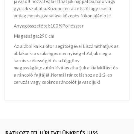
javasolt hozzá!Választhatjuk nappaliba,háló vagy
gyerek szobába.Közepesen áttetsző,lágy esésű
anyag,mosása,vasalása közepes fokon ajánlott!
Anyagösszetétel:100%Poliészter
Magassága:290 cm
Az alábbi kalkulátor segìtségével kiszámíthatjuk az
ablakunkra szükséges mennyiséget.Adjuk meg a
karnis szélességét és a függöny
magasságát,ezután kiválaszthatjuk a kialakítást és
a ráncoló fajtáját.Normál ráncoláshoz az 1:2-es
ceruzás vagy csokros ráncolót javasoljuk!
IRATKOZZ FEL HÍRLEVELÜNKRE ÉS JUSS