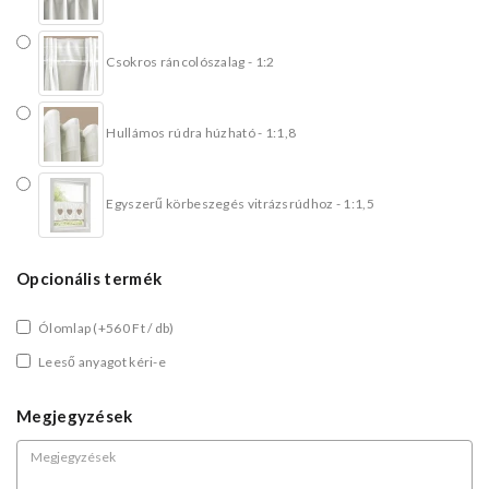
Csokros ráncolószalag - 1:2
Hullámos rúdra húzható - 1:1,8
Egyszerű körbeszegés vitrázsrúdhoz - 1:1,5
Opcionális termék
Ólomlap
(+560 Ft / db)
Leeső anyagot kéri-e
Megjegyzések