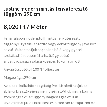
Justine modern mintás fényáteresztő
függöny 290 cm
8,020 Ft
/ Méter
Fehér alapon modern,toll mintás fényáteresztő
függöny.Egyszínű sötétítő vagy dekor függöny javasolt
hozzá!Választhatjuk nappaliba,háló vagy gyerek
szobába.Közepesen áttetsző,lágy esésű
anyag,mosása,vasalása közepes fokon ajánlott!
Anyagösszetétel:100%Poliészter
Magassága:290 cm
Az alábbi kalkulátor segìtségével kiszámíthatjuk az
ablakunkra szükséges mennyiséget.Adjuk meg a karnis
szélességét és a függöny magasságát,ezután
kiválaszthatjuk a kialakítást és a ráncoló fajtáját.Normál