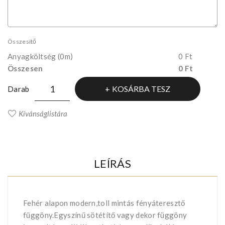
Összesítő
Anyagköltség
(0m)
0 Ft
Összesen
0 Ft
KOSÁRBA TESZ
Darab
Kívánságlistára
LEÍRÁS
Fehér alapon modern,toll mintás fényáteresztő
függöny.Egyszínű sötétítő vagy dekor függöny