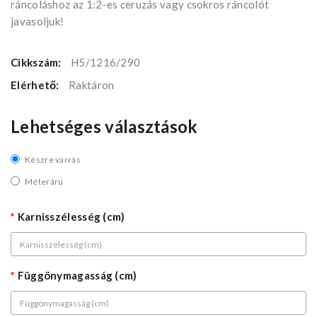
ráncoláshoz az 1:2-es ceruzás vagy csokros ráncolót
javasoljuk!
Cikkszám:
H5/1216/290
Elérhető:
Raktáron
Lehetséges választások
Készre varrás
Méteráru
Karnisszélesség (cm)
Függönymagasság (cm)