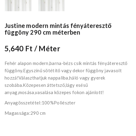
Justine modern mintás fényáteresztő
függöny 290 cm méterben
5,640 Ft
/ Méter
Fehér alapon modern,barna-bézs csík mintás fényáteresztő
függöny.Egyszínű sötétítő vagy dekor függöny javasolt
hozzá!Választhatjuk nappaliba,háló vagy gyerek
szobába.Közepesen áttetsző,lágy esésű
anyag,mosása,vasalása közepes fokon ajánlott!
Anyagösszetétel:100%Poliészter
Magassága:290 cm