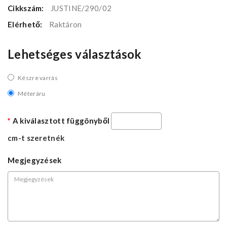
Cikkszám:
JUSTINE/290/02
Elérhető:
Raktáron
Lehetséges választások
Készre varrás
Méteráru
A kiválasztott függönyből
cm-t szeretnék
Megjegyzések