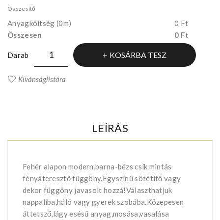
Összesítő
Anyagköltség
(0m)
0 Ft
Összesen
0 Ft
KOSÁRBA TESZ
Darab
Kívánságlistára
LEÍRÁS
Fehér alapon modern,barna-bézs csík mintás
fényáteresztő függöny.Egyszínű sötétítő vagy
dekor függöny javasolt hozzá!Választhatjuk
nappaliba,háló vagy gyerek szobába.Közepesen
áttetsző,lágy esésű anyag,mosása,vasalása