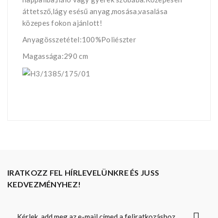
áttetsző,lágy esésű anyag,mosása,vasalása
közepes fokon ajánlott!
Anyagösszetétel:100%Poliészter
Magassága:290 cm
IRATKOZZ FEL HÍRLEVELÜNKRE ÉS JUSS
KEDVEZMÉNYHEZ!