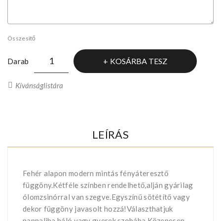
Összesítő
KOSÁRBA TESZ
Darab
Kívánságlistára
LEÍRÁS
Fehér alapon modern mintás fényáteresztő
függöny.Kétféle színben rendelhető,alján gyárilag
ólomzsinórral van szegve.Egyszínű sötétítő vagy
dekor függöny javasolt hozzá!Választhatjuk
nappaliba,háló vagy gyerek szobába.Közepesen