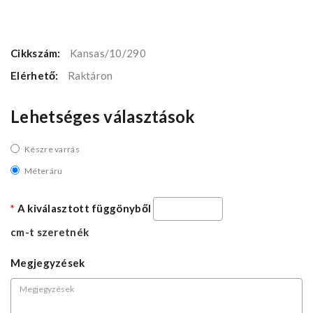
Cikkszám:
Kansas/10/290
Elérhető:
Raktáron
Lehetséges választások
Készre varrás
Méteráru
A kiválasztott függönyből
cm-t szeretnék
Megjegyzések