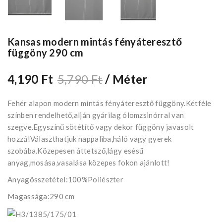
Kansas modern mintás fényáteresztő
függöny 290 cm
4,190 Ft
5,790 Ft
/ Méter
Fehér alapon modern mintás fényáteresztő függöny.Kétféle
színben rendelhető,alján gyárilag ólomzsinórral van
szegve.Egyszínű sötétítő vagy dekor függöny javasolt
hozzá!Választhatjuk nappaliba,háló vagy gyerek
szobába.Közepesen áttetsző,lágy esésű
anyag,mosása,vasalása közepes fokon ajánlott!
Anyagösszetétel:100%Poliészter
Magassága:290 cm