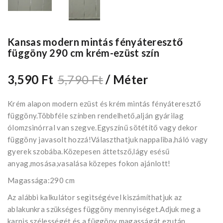
Kansas modern mintás fényáteresztő
függöny 290 cm krém-ezüst szín
3,590 Ft
5,790 Ft
/ Méter
Krém alapon modern ezüst és krém mintás fényáteresztő
függöny.Többféle színben rendelhető,alján gyárilag
ólomzsinórral van szegve.Egyszínű sötétítő vagy dekor
függöny javasolt hozzá!Választhatjuk nappaliba,háló vagy
gyerek szobába.Közepesen áttetsző,lágy esésű
anyag,mosása,vasalása közepes fokon ajánlott!
Magassága:290 cm
Az alábbi kalkulátor segìtségével kiszámíthatjuk az
ablakunkra szükséges függöny mennyiséget.Adjuk meg a
karnis szélességét és a függöny magasságát,ezután