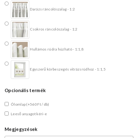
Darázs ráncolószalag - 1:2
Csokros ráncolószalag - 1:2
Hullámos rúdra húzható - 1:1,8
Egyszerű körbeszegés vitrázsrúdhoz - 1:1,5
Opcionális termék
Ólomlap
(+560 Ft / db)
Leeső anyagot kéri-e
Megjegyzések