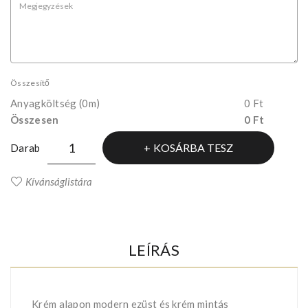
Összesítő
Anyagköltség
(0m)
0 Ft
Összesen
0 Ft
KOSÁRBA TESZ
Darab
Kívánságlistára
LEÍRÁS
Krém alapon modern ezüst és krém mintás