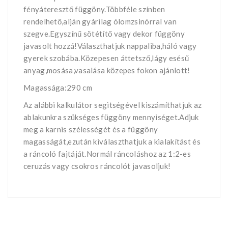
fényáteresztő függöny.Többféle színben
rendelhető,alján gyárilag ólomzsinórral van
szegve.Egyszínű sötétítő vagy dekor függöny
javasolt hozzá!Választhatjuk nappaliba,háló vagy
gyerek szobába.Közepesen áttetsző,lágy esésű
anyag,mosása,vasalása közepes fokon ajánlott!
Magassága:290 cm
Az alábbi kalkulátor segìtségével kiszámíthatjuk az
ablakunkra szükséges függöny mennyiséget.Adjuk
meg a karnis szélességét és a függöny
magasságát,ezután kiválaszthatjuk a kialakítást és
a ráncoló fajtáját.Normál ráncoláshoz az 1:2-es
ceruzás vagy csokros ráncolót javasoljuk!