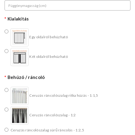
Kialakítás
Egy oldalról behúzható
Két oldalról behúzható
Behúzó / ráncoló
Ceruzás ráncolószalag ritka húzás - 1:1,5
Ceruzás ráncolószalag - 1:2
Ceruzás ráncolószalag sürű ráncolás - 1:2,5