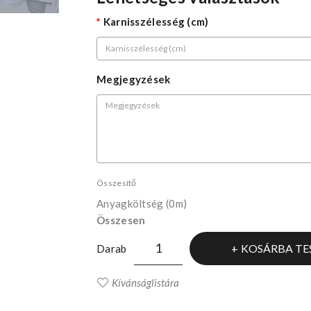
Karnisszélesség (cm)
Megjegyzések
Összesítő
Anyagköltség
(0m)
Összesen
KOSÁRBA TE
Darab
Kívánságlistára