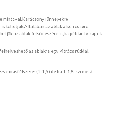
he mintával.Karácsonyi ünnepekre
s tehetjük.Általában az ablak alsó részére
etjük az ablak felső részére is,ha például virágok
lhelyezhető az ablakra egy vitrázs rúddal.
ézve másfélszeres(1:1,5) de ha 1:1,8-szorosát