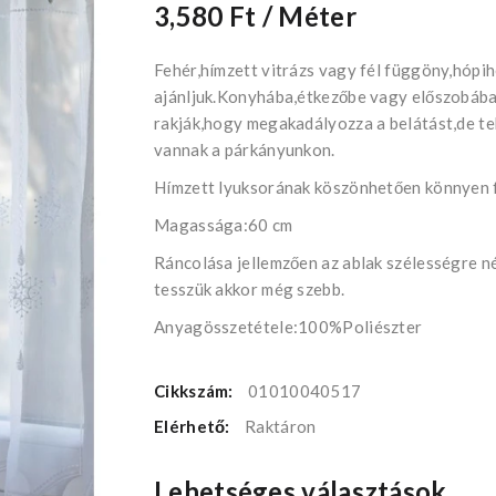
3,580 Ft
/ Méter
Fehér,hímzett vitrázs vagy fél függöny,hópi
ajánljuk.Konyhába,étkezőbe vagy előszobába i
rakják,hogy megakadályozza a belátást,de teh
vannak a párkányunkon.
Hímzett lyuksorának köszönhetően könnyen fe
Magassága:60 cm
Ráncolása jellemzően az ablak szélességre n
tesszük akkor még szebb.
Anyagösszetétele:100%Poliészter
Cikkszám:
01010040517
Elérhető:
Raktáron
Lehetséges választások