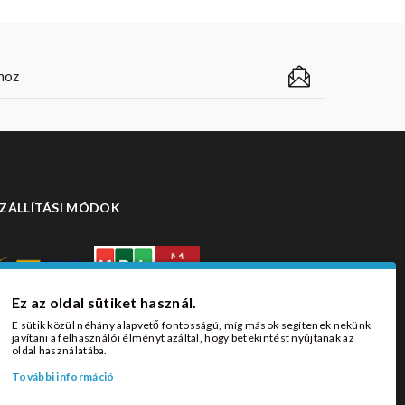
ZÁLLÍTÁSI MÓDOK
Ez az oldal sütiket használ.
E sütik közül néhány alapvető fontosságú, míg mások segítenek nekünk
javítani a felhasználói élményt azáltal, hogy betekintést nyújtanak az
oldal használatába.
További információ