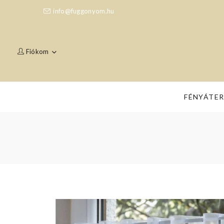
info@fuggonyom.hu
Fiókom
FÉNYÁTE