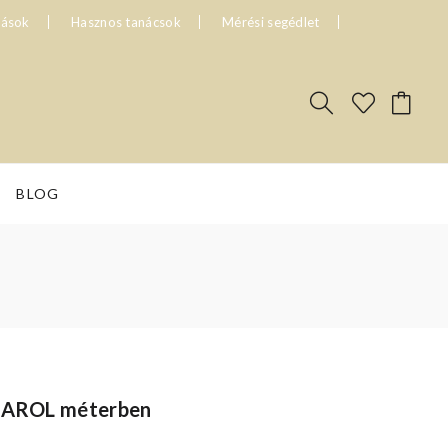
tások
Hasznos tanácsok
Mérési segédlet
BLOG
 CAROL méterben