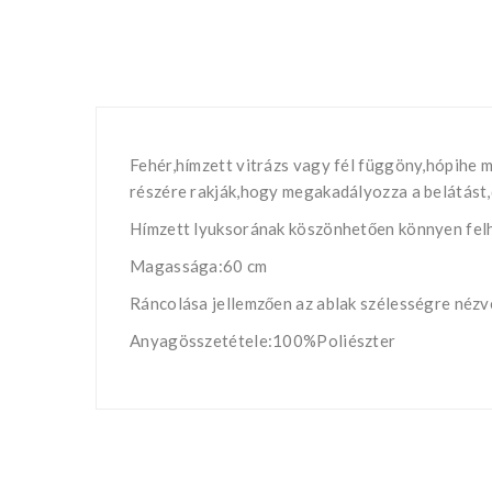
Fehér,hímzett vitrázs vagy fél függöny,hópihe 
részére rakják,hogy megakadályozza a belátást,d
Hímzett lyuksorának köszönhetően könnyen felhe
Magassága:60 cm
Ráncolása jellemzően az ablak szélességre nézv
Anyagösszetétele:100%Poliészter