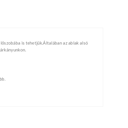
őszobába is tehetjük.Általában az ablak alsó
 párkányunkon.
bb.