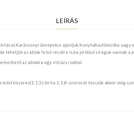
LEÍRÁS
mintával.Karácsonyi ünnepekre ajánljuk.Konyhába,étkezőbe vagy el
e tehetjük az ablak felső részére is,ha például virágok vannak a
lyezhető az ablakra egy vitrázs rúddal.
e másfélszeres(1:1,5) de ha 1:1,8-szorosát tesszük akkor még sze