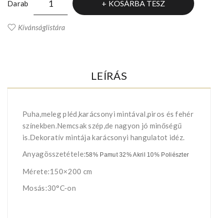
KOSÁRBA TESZ
Darab
Kívánságlistára
LEÍRÁS
Puha,meleg pléd,karácsonyi mintával,piros és fehér
színekben.Nemcsak szép,de nagyon jó minőségű
is.Dekoratív mintája karácsonyi hangulatot idéz.
Anyagösszetétele:
58% Pamut 32% Akril 10% Poliészter
Mérete:150×200 cm
Mosás:30°C-on