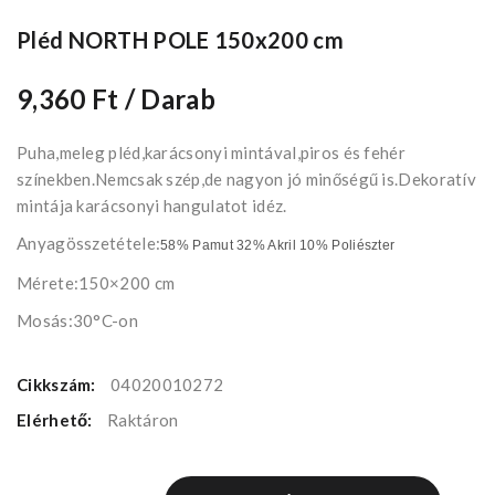
Pléd NORTH POLE 150x200 cm
9,360 Ft
/ Darab
Puha,meleg pléd,karácsonyi mintával,piros és fehér
színekben.Nemcsak szép,de nagyon jó minőségű is.Dekoratív
mintája karácsonyi hangulatot idéz.
Anyagösszetétele:
58% Pamut 32% Akril 10% Poliészter
Mérete:150×200 cm
Mosás:30°C-on
Cikkszám:
04020010272
Elérhető:
Raktáron