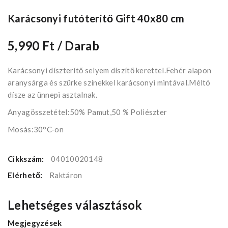
Karácsonyi futóterítő Gift 40x80 cm
5,990 Ft
/ Darab
Karácsonyi díszterítő selyem díszítő kerettel.Fehér alapon
aranysárga és szürke színekkel karácsonyi mintával.Méltó
dísze az ünnepi asztalnak.
Anyagösszetétel:50% Pamut,50 % Poliészter
Mosás:30°C-on
Cikkszám:
04010020148
Elérhető:
Raktáron
Lehetséges választások
Megjegyzések