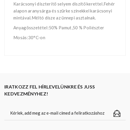
Karácsonyi díszterítő selyem díszítő kerettel.Fehér
alapon aranysárga és szürke színekkel karácsonyi
mintával.Méltó dísze az ünnepi asztalnak.
Anyagösszetétel:50% Pamut,50 % Poliészter
Mosás:30°C-on
IRATKOZZ FEL HÍRLEVELÜNKRE ÉS JUSS
KEDVEZMÉNYHEZ!