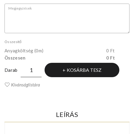
Összesítő
Anyagköltség
(0m)
0 Ft
Összesen
0 Ft
KOSÁRBA TESZ
Darab
Kívánságlistára
LEÍRÁS