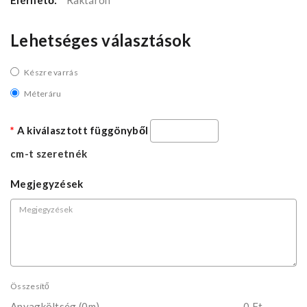
Elérhető:
Raktáron
Lehetséges választások
Készre varrás
Méteráru
A kiválasztott függönyből
cm-t szeretnék
Megjegyzések
Összesítő
Anyagköltség
(0m)
0 Ft