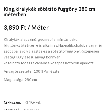
King,királykék sötétítő függöny 280 cm
méterben
3,890 Ft
/ Méter
Királykék alapszínű, geometriai mintás dekor
függöny.Sötétítésre is alkalmas.Nappaliba,hálóba vagy fiú
szobába is jó választás ez a sötétítő függöny.Közepesen
vastag,lágy esésű anyag,könnyen
kezelhető.Mosása,vasalása közepes hőfokon ajánlott.
Anyagösszetétel:100%Poliészter
Magassága:280 cm
Cikkszám:
KING/kék