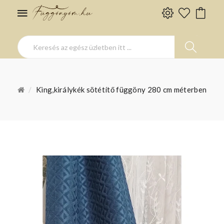
King,királykék sötétítő függöny 280 cm méterben