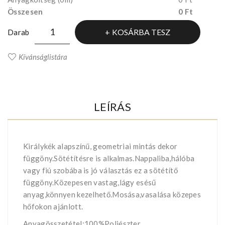
Összesen
0 Ft
KOSÁRBA TESZ
Darab
Kívánságlistára
LEÍRÁS
Királykék alapszínű, geometriai mintás dekor
függöny.Sötétítésre is alkalmas.Nappaliba,hálóba
vagy fiú szobába is jó választás ez a sötétítő
függöny.Közepesen vastag,lágy esésű
anyag,könnyen kezelhető.Mosása,vasalása közepes
hőfokon ajánlott.
Anyagösszetétel:100%Poliészter