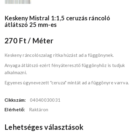
Keskeny Mistral 1:1,5 ceruzás ráncoló
átlátszó 25 mm-es
270 Ft
/ Méter
Keskeny ráncolószalag ritka húzást ad a függönynek.
Anyaga átlátszó ezért fényáteresztő függönyhöz is tudjuk
alkalmazni.
Egyenes úgynevezett "ceruza" mintát ad a függönyre varrva.
Cikkszám:
04040030031
Elérhető:
Raktáron
Lehetséges választások