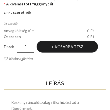
A kiválasztott függönyből
cm-t szeretnék
Összesítő
Anyagköltség
(0m)
0 Ft
Összesen
0 Ft
KOSÁRBA TESZ
Darab
Kívánságlistára
LEÍRÁS
Keskeny ráncolószalag ritka húzást ad a
függönynek.