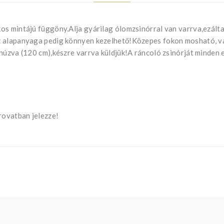
os mintájú függöny.Alja gyárilag ólomzsinórral van varrva,ezálta
z alapanyaga pedig könnyen kezelhető!Közepes fokon mosható, v
 húzva (120 cm),készre varrva küldjük!A ráncoló zsinórját minden
ovatban jelezze!