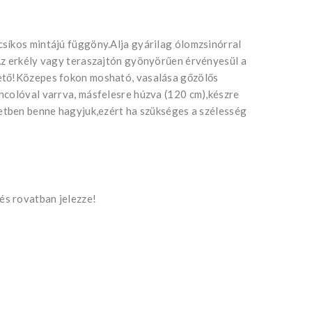
síkos mintájú függöny.Alja gyárilag ólomzsinórral
Az erkély vagy teraszajtón gyönyörűen érvényesül a
ető!Közepes fokon mosható, vasalása gőzölős
ncolóval varrva, másfelesre húzva (120 cm),készre
setben benne hagyjuk,ezért ha szükséges a szélesség
s rovatban jelezze!