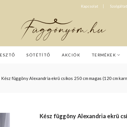
Kapcsolat
Szolgálta
RESZTŐ
SÖTÉTÍTŐ
AKCIÓK
TERMÉKEK
Kész függöny Alexandria ekrü csíkos 250 cm magas (120 cm karn
Kész függöny Alexandria ekrü cs