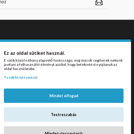
ZÁLLÍTÁSI MÓDOK
Ez az oldal sütiket használ.
E sütik közül néhány alapvető fontosságú, míg mások segítenek nekünk
javítani a felhasználói élményt azáltal, hogy betekintést nyújtanak az
oldal használatába.
További információ
Mindet elfogad
Testreszabás
Mindet visszautasít