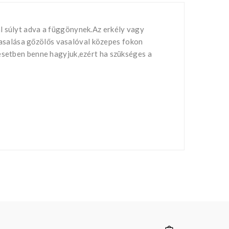
l súlyt adva a függönynek.Az erkély vagy
asalása gőzölős vasalóval közepes fokon
 esetben benne hagyjuk,ezért ha szükséges a