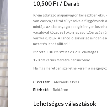
10,500 Ft
/ Darab
Krém átlátszó alapanyagon,keresztben ekrü c
van varrva,ezáltal súlyt adva a függönynek.
mintája,az alapanyaga pedig könnyen kezelh
vasalóval közepes fokon javasolt.Ceruzás rá
varrva küldjük!A ráncoló zsinórját minden e
méretén lehet állítani!
Mérete:180 cm széles és 250 cm magas
120 cm karnis méretre beráncolva!
Ha más méretben szeretné,kérem a megjegyzé
Cikkszám:
Alexandria kész
Elérhető:
Raktáron
Lehetséges választások