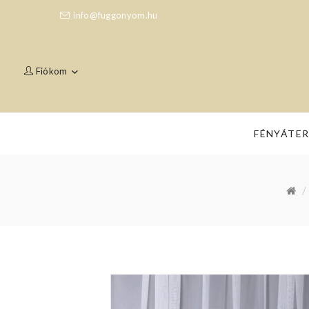
info@fuggonyom.hu
Fiókom
FÉNYÁTE