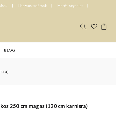
tások
Hasznos tanácsok
Mérési segédlet
BLOG
isra)
íkos 250 cm magas (120 cm karnisra)