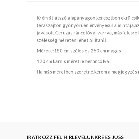
Krém átlátszó alapanyagon,keresztben ekrü csík
teraszajtón gyönyörűen érvényesül a mintája,a
javasolt.Ceruzás ráncolóval varrva, másfelesre
szélesség méretén lehet állítani!
Mérete:180 cm széles és 250 cm magas
120 cm karnis méretre beráncolva!
Ha más méretben szeretné,kérem a megjegyzés r
IRATKOZZ FEL HÍRLEVELÜNKRE ÉS JUSS