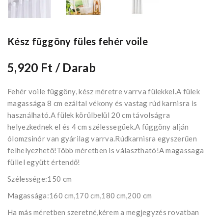
Kész függöny füles fehér voile
5,920 Ft
/ Darab
Fehér voile függöny, kész méretre varrva fülekkel.A fülek
magassága 8 cm ezáltal vékony és vastag rúd karnisra is
használható.A fülek körülbelül 20 cm távolságra
helyezkednek el és 4 cm szélessegüek.A függöny alján
ólomzsinór van gyárilag varrva.Rúdkarnisra egyszerűen
felhelyezhető!Több méretben is választható!A magassaga
füllel együtt értendő!
Szélessége:150 cm
Magassága:160 cm,170 cm,180 cm,200 cm
Ha más méretben szeretné,kérem a megjegyzés rovatban