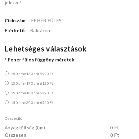
jelezze!
Cikkszám:
FEHÉR FÜLES
Elérhető:
Raktáron
Lehetséges választások
Fehér füles függöny méretek
150 cm×160 cm 5920 Ft
150 cm×170 cm 6120 Ft
150 cm×180 cm 6320 Ft
150 cm×200 cm 6520 Ft
Összesítő
Anyagköltség
(0m)
0 Ft
Összesen
0 Ft