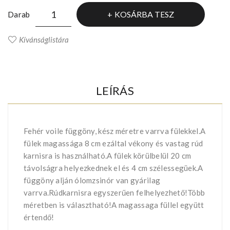
KOSÁRBA TESZ
Darab
Kívánságlistára
LEÍRÁS
Fehér voile függöny, kész méretre varrva fülekkel.A
fülek magassága 8 cm ezáltal vékony és vastag rúd
karnisra is használható.A fülek körülbelül 20 cm
távolságra helyezkednek el és 4 cm szélessegüek.A
függöny alján ólomzsinór van gyárilag
varrva.Rúdkarnisra egyszerűen felhelyezhető!Több
méretben is választható!A magassaga füllel együtt
értendő!