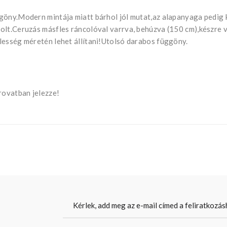
ggöny.Modern mintája miatt bárhol jól mutat,az alapanyaga pedi
olt.Ceruzás másfles ráncolóval varrva, behúzva (150 cm),készre v
lesség méretén lehet állítani!Utolsó darabos függöny.
ovatban jelezze!