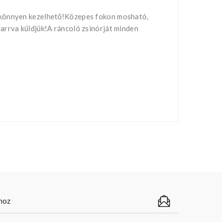
g könnyen kezelhető!Közepes fokon mosható,
arrva kűldjük!A ráncoló zsinórját minden