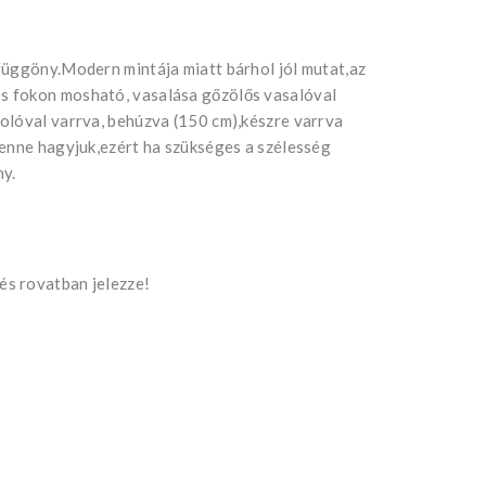
függöny.Modern mintája miatt bárhol jól mutat,az
s fokon mosható, vasalása gőzölős vasalóval
olóval varrva, behúzva (150 cm),készre varrva
benne hagyjuk,ezért ha szükséges a szélesség
ny.
s rovatban jelezze!