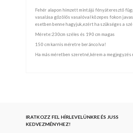
Fehér alapon hímzett mintájú fényáteresztő fü
vasalása gőzölős vasalóval közepes fokon javas
esetben benne hagyjuk,ezért ha szükséges a szé
Mérete:230cm széles és 190 cm magas
150 cm karnis méretre beráncolva!
Ha más méretben szeretné,kérem a megjegyzés r
IRATKOZZ FEL HÍRLEVELÜNKRE ÉS JUSS
KEDVEZMÉNYHEZ!