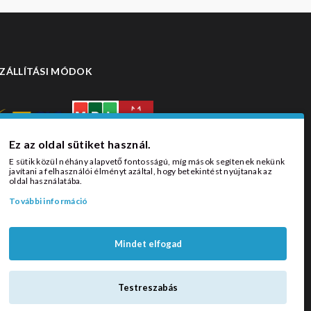
ZÁLLÍTÁSI MÓDOK
Ez az oldal sütiket használ.
E sütik közül néhány alapvető fontosságú, míg mások segítenek nekünk
javítani a felhasználói élményt azáltal, hogy betekintést nyújtanak az
oldal használatába.
További információ
Mindet elfogad
Testreszabás