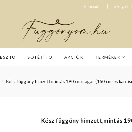
Kapcsolat
Szolgálta
RESZTŐ
SÖTÉTÍTŐ
AKCIÓK
TERMÉKEK
Kész függöny hímzett,mintás 190 cm magas (150 cm-es karnis
Kész függöny hímzett,mintás 19