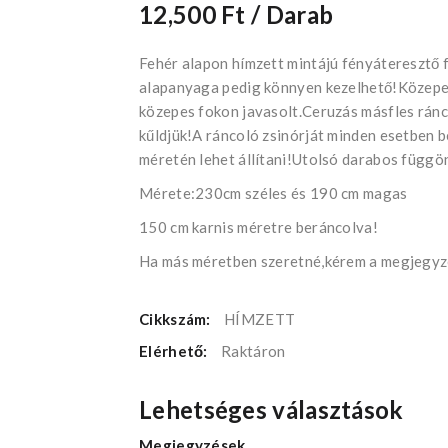
12,500 Ft
/ Darab
Fehér alapon hímzett mintájú fényáteresztő 
alapanyaga pedig könnyen kezelhető!Közepe
közepes fokon javasolt.Ceruzás másfles ránc
kűldjük!A ráncoló zsinórját minden esetben 
méretén lehet állítani!Utolsó darabos függö
Mérete:230cm széles és 190 cm magas
150 cm karnis méretre beráncolva!
Ha más méretben szeretné,kérem a megjegyzé
Cikkszám:
HÍMZETT
Elérhető:
Raktáron
Lehetséges választások
Megjegyzések