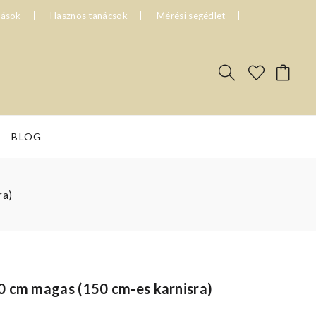
tások
Hasznos tanácsok
Mérési segédlet
BLOG
ra)
0 cm magas (150 cm-es karnisra)