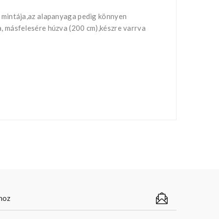
 mintája,az alapanyaga pedig könnyen
, másfelesére húzva (200 cm),készre varrva