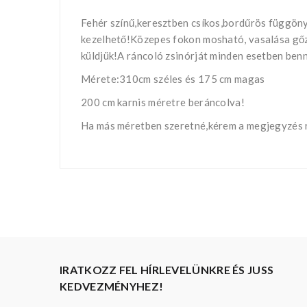
Fehér színű,keresztben csíkos,bordűrös függön
kezelhető!Közepes fokon mosható, vasalása gőzö
küldjük!A ráncoló zsinórját minden esetben benn
Mérete:310cm széles és 175 cm magas
200 cm karnis méretre beráncolva!
Ha más méretben szeretné,kérem a megjegyzés r
IRATKOZZ FEL HÍRLEVELÜNKRE ÉS JUSS
KEDVEZMÉNYHEZ!