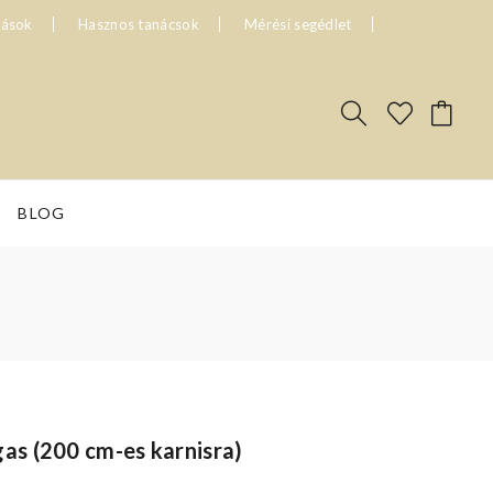
tások
Hasznos tanácsok
Mérési segédlet
BLOG
s (200 cm-es karnisra)