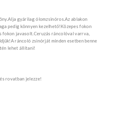
öny.Alja gyárilag ólomzsinóros.Az ablakon
yaga pedig könnyen kezelhető!Közepes fokon
 fokon javasolt.Ceruzás ráncolóval varrva,
ldjük!A ráncoló zsinórját minden esetben benne
én lehet állítani!
s rovatban jelezze!