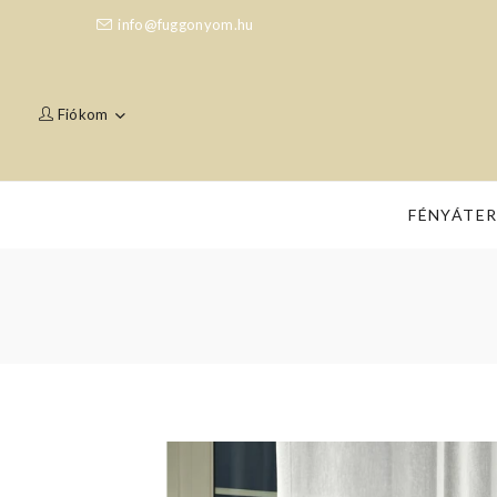
info@fuggonyom.hu
Fiókom
FÉNYÁTE