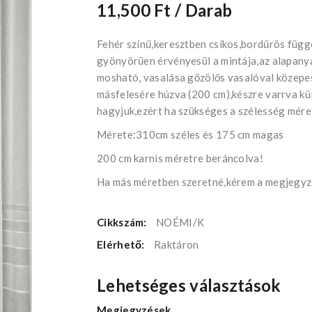
11,500 Ft
/ Darab
Fehér színű,keresztben csíkos,bordűrös függ
gyönyörűen érvényesül a mintája,az alapan
mosható, vasalása gőzölős vasalóval közepes
másfelesére húzva (200 cm),készre varrva kü
hagyjuk,ezért ha szükséges a szélesség méret
Mérete:310cm széles és 175 cm magas
200 cm karnis méretre beráncolva!
Ha más méretben szeretné,kérem a megjegyzé
Cikkszám:
NOÉMI/K
Elérhető:
Raktáron
Lehetséges választások
Megjegyzések