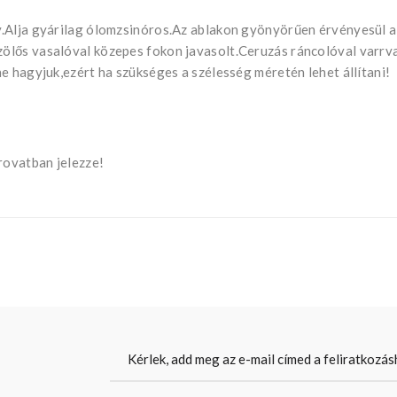
y.Alja gyárilag ólomzsinóros.Az ablakon gyönyörűen érvényesül a
lős vasalóval közepes fokon javasolt.Ceruzás ráncolóval varrva
e hagyjuk,ezért ha szükséges a szélesség méretén lehet állítani!
ovatban jelezze!