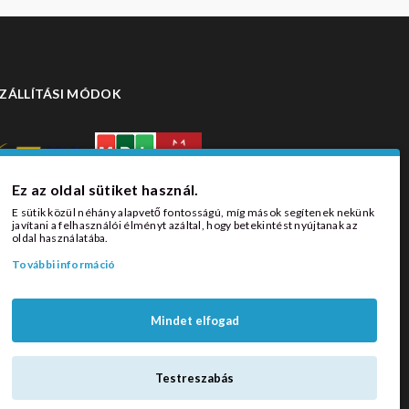
ZÁLLÍTÁSI MÓDOK
Ez az oldal sütiket használ.
E sütik közül néhány alapvető fontosságú, míg mások segítenek nekünk
javítani a felhasználói élményt azáltal, hogy betekintést nyújtanak az
oldal használatába.
További információ
Mindet elfogad
Testreszabás