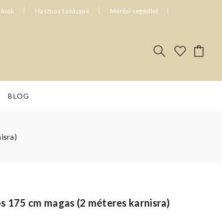
tások
Hasznos tanácsok
Mérési segédlet
BLOG
isra)
s 175 cm magas (2 méteres karnisra)