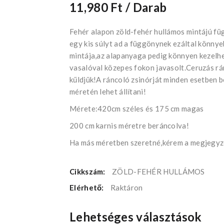
11,980 Ft
/ Darab
Fehér alapon zöld-fehér hullámos mintájú fü
egy kis súlyt ad a függönynek ezáltal könny
mintája,az alapanyaga pedig könnyen kezelh
vasalóval közepes fokon javasolt.Ceruzás rá
kűldjük!A ráncoló zsinórját minden esetben 
méretén lehet állítani!
Mérete:420cm széles és 175 cm magas
200 cm karnis méretre beráncolva!
Ha más méretben szeretné,kérem a megjegyzé
Cikkszám:
ZÖLD-FEHÉR HULLÁMOS
Elérhető:
Raktáron
Lehetséges választások