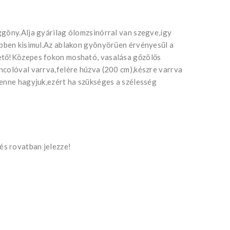
ggöny.Alja gyárilag ólomzsinórral van szegve,így
ebben kisimul.Az ablakon gyönyörűen érvényesűl a
ető!Közepes fokon mosható, vasalása gőzölős
ncolóval varrva,felére húzva (200 cm),készre varrva
benne hagyjuk,ezért ha szükséges a szélesség
s rovatban jelezze!