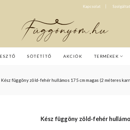
Kapcsolat
Szolgálta
RESZTŐ
SÖTÉTÍTŐ
AKCIÓK
TERMÉKEK
Kész függöny zöld-fehér hullámos 175 cm magas (2 méteres karn
Kész függöny zöld-fehér hullámo