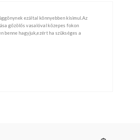
függönynek ezáltal könnyebben kisimul.Az
ása gőzölős vasalóval közepes fokon
ben benne hagyjuk,ezért ha szükséges a