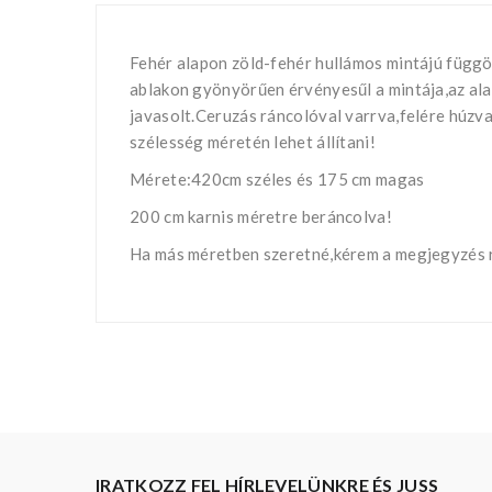
Fehér alapon zöld-fehér hullámos mintájú függön
ablakon gyönyörűen érvényesűl a mintája,az al
javasolt.Ceruzás ráncolóval varrva,felére húzva
szélesség méretén lehet állítani!
Mérete:420cm széles és 175 cm magas
200 cm karnis méretre beráncolva!
Ha más méretben szeretné,kérem a megjegyzés r
IRATKOZZ FEL HÍRLEVELÜNKRE ÉS JUSS