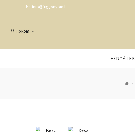
info@fuggonyom.hu
Fiókom
FÉNYÁTE