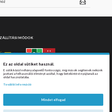
ZÁLLÍTÁSI MÓDOK
Ez az oldal sütiket használ.
E sütik közül néhány alapvető fontosságú, míg mások segítenek nekünk
javítani a felhasználói élményt azáltal, hogy betekintést nyújtanak az
oldal használatába.
További információ
Mindet elfogad