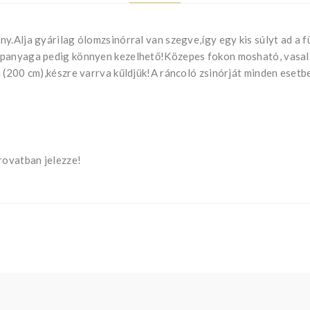
y.Alja gyárilag ólomzsinórral van szegve,így egy kis súlyt ad a 
apanyaga pedig könnyen kezelhető!Közepes fokon mosható, vasal
 (200 cm),készre varrva kűldjük!A ráncoló zsinórját minden eset
ovatban jelezze!