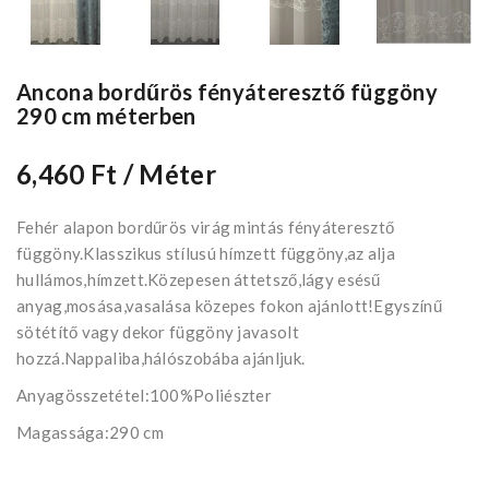
Ancona bordűrös fényáteresztő függöny
290 cm méterben
6,460 Ft
/ Méter
Fehér alapon bordűrös virág mintás fényáteresztő
függöny.Klasszikus stílusú hímzett függöny,az alja
hullámos,hímzett.Közepesen áttetsző,lágy esésű
anyag,mosása,vasalása közepes fokon ajánlott!Egyszínű
sötétítő vagy dekor függöny javasolt
hozzá.Nappaliba,hálószobába ajánljuk.
Anyagösszetétel:100%Poliészter
Magassága:290 cm