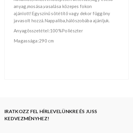
anyag,mosása,vasalása közepes fokon
ajánlott!Egyszínű sötétítő vagy dekor függöny
javasolt hozzá.Nappaliba,hálószobába ajánljuk.
Anyagösszetétel:100%Poliészter
Magassága:290 cm
IRATKOZZ FEL HÍRLEVELÜNKRE ÉS JUSS
KEDVEZMÉNYHEZ!