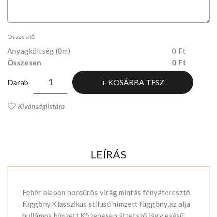
Összesítő
Anyagköltség
(0m)
0 Ft
Összesen
0 Ft
KOSÁRBA TESZ
Darab
Kívánságlistára
LEÍRÁS
Fehér alapon bordűrös virág mintás fényáteresztő
függöny.Klasszikus stílusú hímzett függöny,az alja
hullámos,hímzett.Közepesen áttetsző,lágy esésű