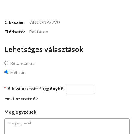
Cikkszám:
ANCONA/290
Elérhető:
Raktáron
Lehetséges választások
Készre varrás
Méteráru
A kiválasztott függönyből
cm-t szeretnék
Megjegyzések