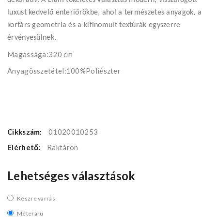
dekoratív. A Liam tökéletes választás modern, visszafogott
luxust kedvelő enteriőrökbe, ahol a természetes anyagok, a
kortárs geometria és a kifinomult textúrák egyszerre
érvényesülnek.
Magassága:320 cm
Anyagösszetétel:100%Poliészter
Cikkszám:
01020010253
Elérhető:
Raktáron
Lehetséges választások
Készre varrás
Méteráru