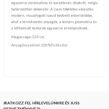
egyszerre minimalista és karakteres: diszkrét, mégis
határozottan dekoratív. A Liam tökéletes választás
modern, visszafogott luxust kedvelő enteriőrökbe,
ahol a természetes anyagok, a kortárs geometria és
a kifinomult textúrák egyszerre érvényesülnek.
Magassága:320 cm
Anyagösszetétel:100%Poliészter
IRATKOZZ FEL HÍRLEVELÜNKRE ÉS JUSS
KEDVEZMÉNYHEZ!