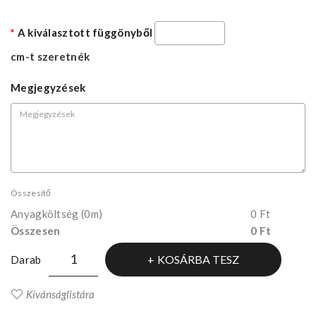
A kiválasztott függönyből
cm-t szeretnék
Megjegyzések
Összesítő
Anyagköltség
(0m)
0 Ft
Összesen
0 Ft
KOSÁRBA TESZ
Darab
Kívánságlistára