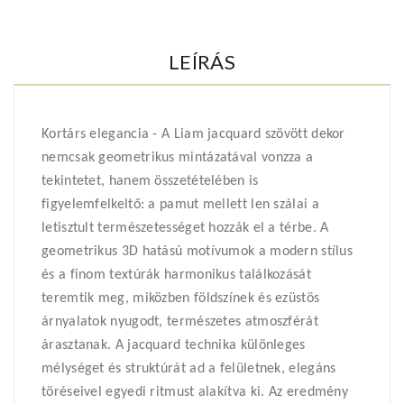
LEÍRÁS
Kortárs elegancia - A Liam jacquard szövött dekor
nemcsak geometrikus mintázatával vonzza a
tekintetet, hanem összetételében is
figyelemfelkeltő: a pamut mellett len szálai a
letisztult természetességet hozzák el a térbe. A
geometrikus 3D hatású motívumok a modern stílus
és a finom textúrák harmonikus találkozását
teremtik meg, miközben földszínek és ezüstös
árnyalatok nyugodt, természetes atmoszférát
árasztanak. A jacquard technika különleges
mélységet és struktúrát ad a felületnek, elegáns
töréseivel egyedi ritmust alakítva ki. Az eredmény