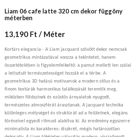
Liam 06 cafe latte 320 cm dekor függöny
méterben
13,190 Ft
/ Méter
Kortárs elegancia - A Liam jacquard szövött dekor nemcsak
geometrikus mintázatával vonzza a tekintetet, hanem
összetételében is figyelemfelkeltő: a pamut mellett len szálai
a letisztult természetességet hozzák el a térbe. A
geometrikus 3D hatású motívumok a modern stílus és a
finom textúrák harmonikus találkozását teremtik meg,
miközben földszínek és ezüstös árnyalatok nyugodt,
természetes atmoszférát árasztanak. A jacquard technika
különleges mélységet és struktúrát ad a felületnek, elegáns
töréseivel egyedi ritmust alakítva ki. Az eredmény egyszerre
minimalista és karakteres: diszkrét, mégis határozottan