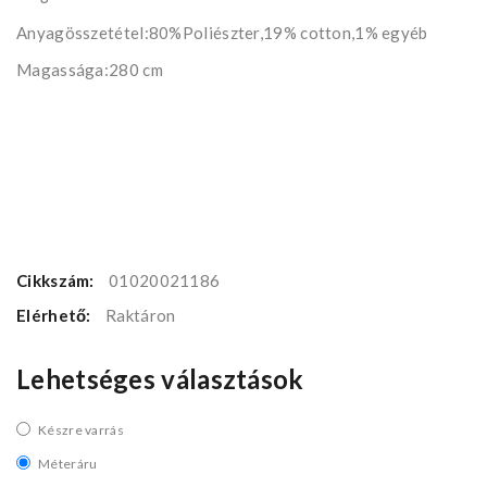
Anyagösszetétel:80%Poliészter,19% cotton,1% egyéb
Magassága:280 cm
Cikkszám:
01020021186
Elérhető:
Raktáron
Lehetséges választások
Készre varrás
Méteráru