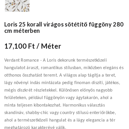
Loris 25 korall virágos sötétítő függöny 280
cm méterben
17,100 Ft
/ Méter
Verdant Romance - A Loris dekorunk természetközeli
hangulatot áraszt, romantikus stílusban, miközben elegáns és
otthonos összhatást teremt. A világos alap tágítja a teret,
lágy növényi indás mintázata pedig finoman díszíti, játékos,
mégis diszkrét részletekkel. Különösen előnyös nagyobb
felületeken, például függönyön vagy ágytakarón, ahol a
minta teljesen kibontakozhat. Harmonikus választás
skandináv, shabby-chic vagy country stílusú enteriőrökbe,
ahol a természetközeli hangulat és a lágy elegancia a tér
meghatározó karakterévé válik.