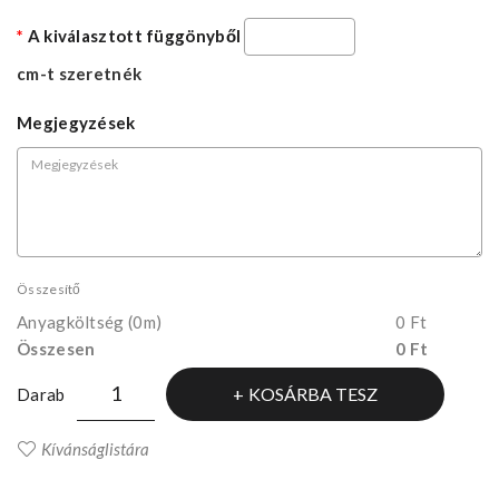
A kiválasztott függönyből
cm-t szeretnék
Megjegyzések
Összesítő
Anyagköltség
(0m)
0 Ft
Összesen
0 Ft
KOSÁRBA TESZ
Darab
Kívánságlistára