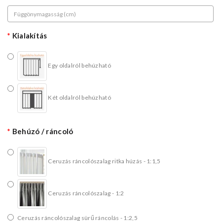
Kialakítás
Egy oldalról behúzható
Két oldalról behúzható
Behúzó / ráncoló
Ceruzás ráncolószalag ritka húzás - 1:1,5
Ceruzás ráncolószalag - 1:2
Ceruzás ráncolószalag sürű ráncolás - 1:2,5