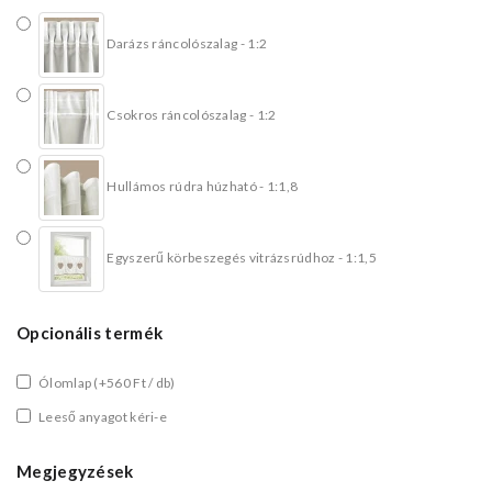
Darázs ráncolószalag - 1:2
Csokros ráncolószalag - 1:2
Hullámos rúdra húzható - 1:1,8
Egyszerű körbeszegés vitrázsrúdhoz - 1:1,5
Opcionális termék
Ólomlap
(+560 Ft / db)
Leeső anyagot kéri-e
Megjegyzések