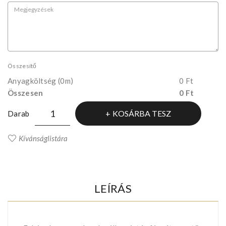
Összesítő
Anyagköltség
(0m)
0 Ft
Összesen
0 Ft
KOSÁRBA TESZ
Darab
Kívánságlistára
LEÍRÁS