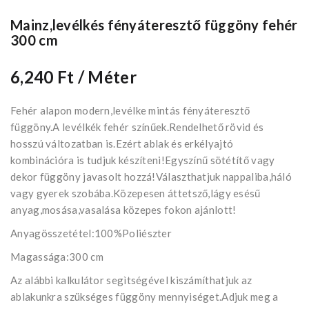
Mainz,levélkés fényáteresztő függöny fehér
300 cm
6,240 Ft
/ Méter
Fehér alapon modern,levélke mintás fényáteresztő
függöny.A levélkék fehér színűek.Rendelhető rövid és
hosszú változatban is.Ezért ablak és erkélyajtó
kombinációra is tudjuk készíteni!Egyszínű sötétítő vagy
dekor függöny javasolt hozzá!Választhatjuk nappaliba,háló
vagy gyerek szobába.Közepesen áttetsző,lágy esésű
anyag,mosása,vasalása közepes fokon ajánlott!
Anyagösszetétel:100%Poliészter
Magassága:300 cm
Az alábbi kalkulátor segìtségével kiszámíthatjuk az
ablakunkra szükséges függöny mennyiséget.Adjuk meg a