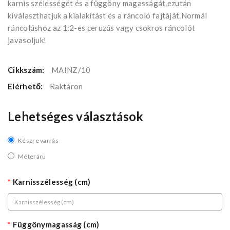
karnis szélességét és a függöny magasságát,ezután
kiválaszthatjuk a kialakítást és a ráncoló fajtáját.Normál
ráncoláshoz az 1:2-es ceruzás vagy csokros ráncolót
javasoljuk!
Cikkszám:
MAINZ/10
Elérhető:
Raktáron
Lehetséges választások
Készre varrás
Méteráru
Karnisszélesség (cm)
Függönymagasság (cm)