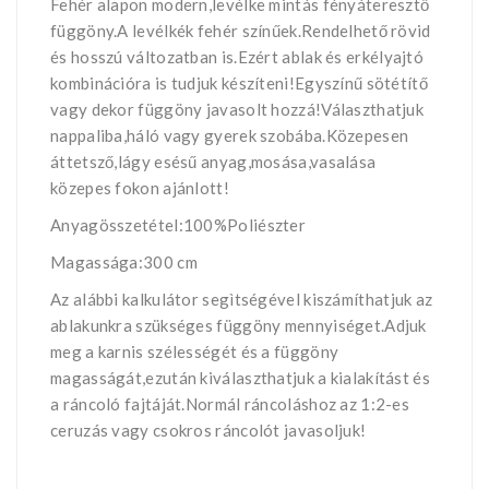
Fehér alapon modern,levélke mintás fényáteresztő
függöny.A levélkék fehér színűek.Rendelhető rövid
és hosszú változatban is.Ezért ablak és erkélyajtó
kombinációra is tudjuk készíteni!Egyszínű sötétítő
vagy dekor függöny javasolt hozzá!Választhatjuk
nappaliba,háló vagy gyerek szobába.Közepesen
áttetsző,lágy esésű anyag,mosása,vasalása
közepes fokon ajánlott!
Anyagösszetétel:100%Poliészter
Magassága:300 cm
Az alábbi kalkulátor segìtségével kiszámíthatjuk az
ablakunkra szükséges függöny mennyiséget.Adjuk
meg a karnis szélességét és a függöny
magasságát,ezután kiválaszthatjuk a kialakítást és
a ráncoló fajtáját.Normál ráncoláshoz az 1:2-es
ceruzás vagy csokros ráncolót javasoljuk!