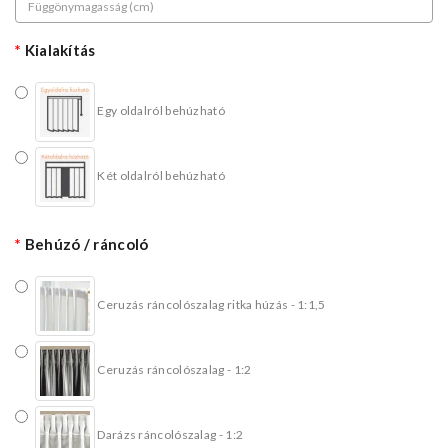
Kialakítás
Egy oldalról behúzható
Két oldalról behúzható
Behúzó / ráncoló
Ceruzás ráncolószalag ritka húzás - 1:1,5
Ceruzás ráncolószalag - 1:2
Darázs ráncolószalag - 1:2