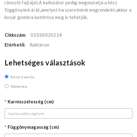
ráncoló fajtáját.A kalkulátor pedig megmutatja a kész
függönyünk árát,amelyet ha szeretnénk megrendelni,akkor a
kosár gombra kattintva meg is tehetjük.
Cikkszám:
01020020214
Elérhető:
Raktáron
Lehetséges választások
Készre varrás
Méteráru
Karnisszélesség (cm)
Függönymagasság (cm)