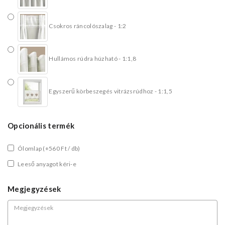
Csokros ráncolószalag - 1:2
Hullámos rúdra húzható - 1:1,8
Egyszerű körbeszegés vitrázsrúdhoz - 1:1,5
Opcionális termék
Ólomlap
(+560 Ft / db)
Leeső anyagot kéri-e
Megjegyzések