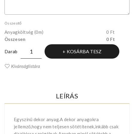
Összesítő
Anyagköltség
(0m)
0 Ft
Összesen
0 Ft
KOSÁRBA TESZ
Darab
Kívánságlistára
LEÍRÁS
Egyszínű dekor anyag.A dekor anyagokra
jellemző,hogy nem teljesen sötétítenek,inkább csak
díszítésre szolgálnak.Azonban minél sötétebb a