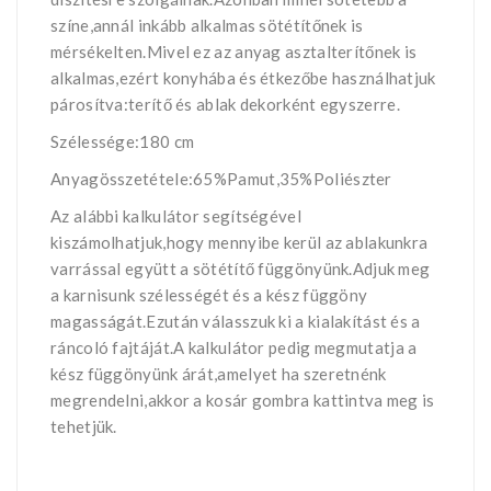
színe,annál inkább alkalmas sötétítőnek is
mérsékelten.Mivel ez az anyag asztalterítőnek is
alkalmas,ezért konyhába és étkezőbe használhatjuk
párosítva:terítő és ablak dekorként egyszerre.
Szélessége:180 cm
Anyagösszetétele:65%Pamut,35%Poliészter
Az alábbi kalkulátor segítségével
kiszámolhatjuk,hogy mennyibe kerül az ablakunkra
varrással együtt a sötétítő függönyünk.Adjuk meg
a karnisunk szélességét és a kész függöny
magasságát.Ezután válasszuk ki a kialakítást és a
ráncoló fajtáját.A kalkulátor pedig megmutatja a
kész függönyünk árát,amelyet ha szeretnénk
megrendelni,akkor a kosár gombra kattintva meg is
tehetjük.