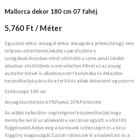
Mallorca dekor 180 cm 07 fahéj
5,760 Ft
/ Méter
Egyszínű dekor anyag.A dekor anyagokra jellemző,hogy nem
teljesen sötétítenek,inkább csak díszítésre
szolgálnak.Azonban minél sötétebb a színe,annál inkább
alkalmas sötétítőnek is mérsékelten.Mivel ez az anyag
asztalterítőnek is alkalmas,ezért konyhába és étkezőbe
használhatjuk párosítva:terítő és ablak dekorként egyszerre.
Szélessége:180 cm
Anyagösszetétele:65%Pamut,35%Poliészter
Az alábbi kalkulátor segítségével kiszámolhatjuk,hogy
mennyibe kerül az ablakunkra varrással együtt a sötétítő
függönyünk.Adjuk meg a karnisunk szélességét és a kész
függöny magasságát.Ezután válasszuk ki a kialakítást és a