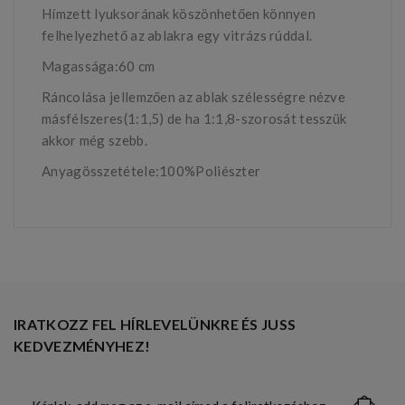
Hímzett lyuksorának köszönhetően könnyen
felhelyezhető az ablakra egy vitrázs rúddal.
Magassága:60 cm
Ráncolása jellemzően az ablak szélességre nézve
másfélszeres(1:1,5) de ha 1:1,8-szorosát tesszük
akkor még szebb.
Anyagösszetétele:100%Poliészter
IRATKOZZ FEL HÍRLEVELÜNKRE ÉS JUSS
KEDVEZMÉNYHEZ!