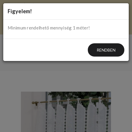
Figyelem!
Minimum rendelhető mennyiség 1 méter!
RENDBEN
Mariko hímzett fehér vitrázsfüggöny 60 cm méterben