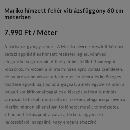
Mariko hímzett fehér vitrázsfüggöny 60 cm
méterben
7,990 Ft
/ Méter
A batisztok gyöngyszeme - A Mariko névre keresztelt hófehér
batiszt applikált és hímzett részletei légies, könnyed
eleganciát sugároznak. A tiszta, fehér felület finomságot
kölcsönöz, miközben a minta minden apró vonala csendesen,
de határozottan vonzza a tekintetet. Lyuksora és különleges
díszítése egyedi bájt ad az anyagnak, amely egyszerre idézi a
polgári kor kifinomultságát és a klasszikus florális minták
varázsát. Letisztult mintázata és törékeny eleganciája révén a
Mariko minden pillanatban történetet mesél, természetes,
kifinomult fókuszponttá válva a térben, legyen szó
hálószobáról, nappaliról vagy elegáns étkezőről.