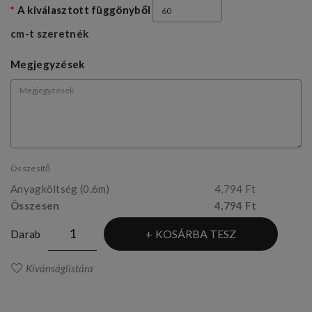
A kiválasztott függönyből
cm-t szeretnék
Megjegyzések
Összesítő
Anyagköltség
(0.6m)
4,794 Ft
Összesen
4,794 Ft
KOSÁRBA TESZ
Darab
Kívánságlistára