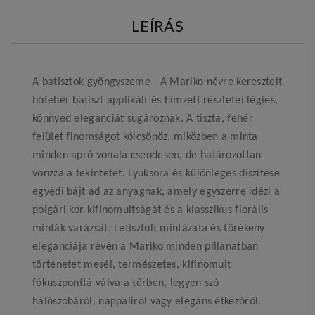
LEÍRÁS
A batisztok gyöngyszeme - A Mariko névre keresztelt
hófehér batiszt applikált és hímzett részletei légies,
könnyed eleganciát sugároznak. A tiszta, fehér
felület finomságot kölcsönöz, miközben a minta
minden apró vonala csendesen, de határozottan
vonzza a tekintetet. Lyuksora és különleges díszítése
egyedi bájt ad az anyagnak, amely egyszerre idézi a
polgári kor kifinomultságát és a klasszikus florális
minták varázsát. Letisztult mintázata és törékeny
eleganciája révén a Mariko minden pillanatban
történetet mesél, természetes, kifinomult
fókuszponttá válva a térben, legyen szó
hálószobáról, nappaliról vagy elegáns étkezőről.