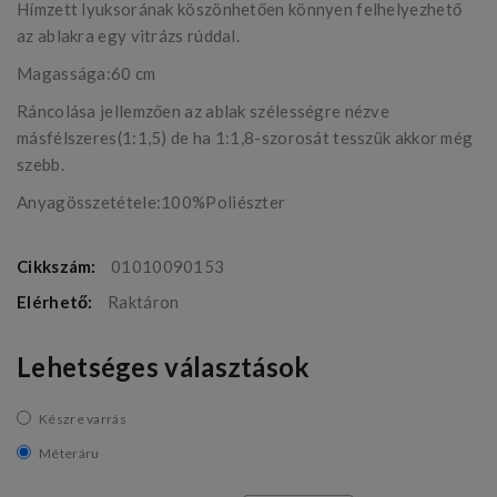
Hímzett lyuksorának köszönhetően könnyen felhelyezhető
az ablakra egy vitrázs rúddal.
Magassága:60 cm
Ráncolása jellemzően az ablak szélességre nézve
másfélszeres(1:1,5) de ha 1:1,8-szorosát tesszük akkor még
szebb.
Anyagösszetétele:100%Poliészter
Cikkszám:
01010090153
Elérhető:
Raktáron
Lehetséges választások
Készre varrás
Méteráru