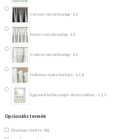
Ceruzás ráncolószalag - 1:2
Darázs ráncolószalag - 1:2
Csokros ráncolószalag - 1:2
Hullámos rúdra húzható - 1:1,8
Egyszerű körbeszegés vitrázsrúdhoz - 1:1,5
Opcionális termék
Ólomlap
(+560 Ft / db)