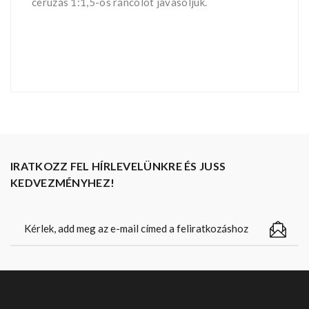
ceruzás 1:1,5-ös ráncolót javasoljuk.
IRATKOZZ FEL HÍRLEVELÜNKRE ÉS JUSS
KEDVEZMÉNYHEZ!