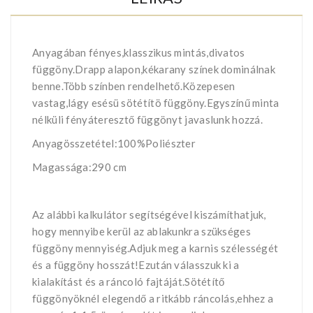
Anyagában fényes,klasszikus mintás,divatos
függöny.Drapp alapon,kékarany színek dominálnak
benne.Több színben rendelhető.Közepesen
vastag,lágy esésü sötétítö függöny.Egyszínű minta
nélküli fényáteresztő függönyt javaslunk hozzá.
Anyagösszetétel:100%Poliészter
Magassága:290 cm
Az alábbi kalkulátor segítségével kiszámíthatjuk,
hogy mennyibe kerül az ablakunkra szükséges
függöny mennyiség.Adjuk meg a karnis szélességét
és a függöny hosszát!Ezután válasszuk ki a
kialakítást és a ráncoló fajtáját.Sötétítő
függönyöknél elegendő a ritkább ráncolás,ehhez a