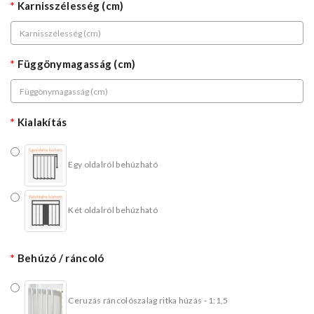
Karnisszélesség (cm)
Függönymagasság (cm)
Kialakítás
Egy oldalról behúzható
Két oldalról behúzható
Behúzó / ráncoló
Ceruzás ráncolószalag ritka húzás - 1:1,5