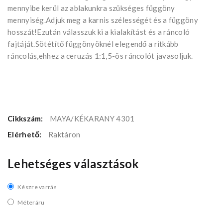
mennyibe kerül az ablakunkra szükséges függöny
mennyiség.Adjuk meg a karnis szélességét és a függöny
hosszát!Ezután válasszuk ki a kialakítást és a ráncoló
fajtáját.Sötétítő függönyöknél elegendő a ritkább
ráncolás,ehhez a ceruzás 1:1,5-ös ráncolót javasoljuk.
Cikkszám:
MAYA/KÉKARANY 4301
Elérhető:
Raktáron
Lehetséges választások
Készre varrás
Méteráru