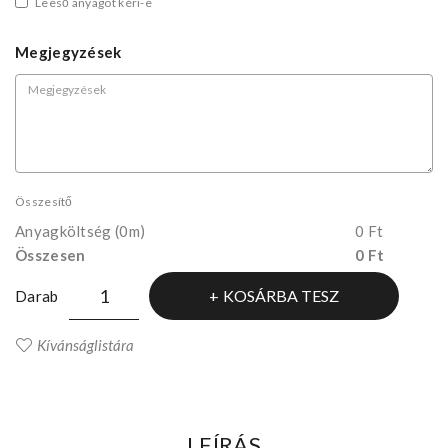
Leeső anyagot kéri-e
Megjegyzések
Összesítő
Anyagköltség
(0m)
0 Ft
Összesen
0 Ft
KOSÁRBA TESZ
Darab
Kívánságlistára
LEÍRÁS