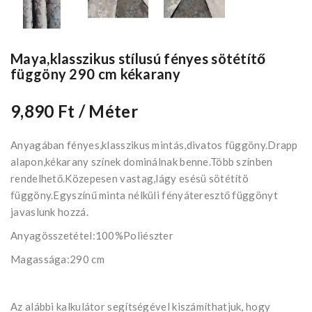
Maya,klasszikus stílusú fényes sötétítő
függöny 290 cm kékarany
9,890 Ft
/ Méter
Anyagában fényes,klasszikus mintás,divatos függöny.Drapp
alapon,kékarany színek dominálnak benne.Több színben
rendelhető.Közepesen vastag,lágy esésü sötétítö
függöny.Egyszínű minta nélküli fényáteresztő függönyt
javaslunk hozzá.
Anyagösszetétel:100%Poliészter
Magassága:290 cm
Az alábbi kalkulátor segítségével kiszámíthatjuk, hogy