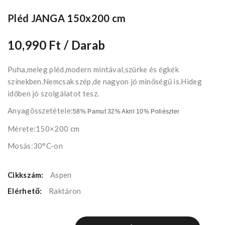
Pléd JANGA 150x200 cm
10,990 Ft
/ Darab
Puha,meleg pléd,modern mintával,szürke és égkék
színekben.Nemcsak szép,de nagyon jó minőségű is.Hideg
időben jó szolgálatot tesz.
Anyagösszetétele:
58% Pamut 32% Akril 10% Poliészter
Mérete:150×200 cm
Mosás:30°C-on
Cikkszám:
Aspen
Elérhető:
Raktáron