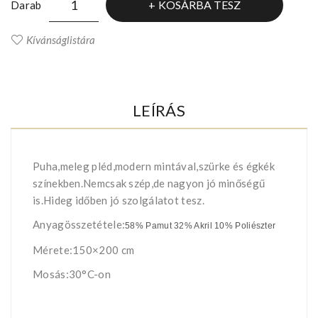
KOSÁRBA TESZ
Darab
Kívánságlistára
LEÍRÁS
Puha,meleg pléd,modern mintával,szürke és égkék
színekben.Nemcsak szép,de nagyon jó minőségű
is.Hideg időben jó szolgálatot tesz.
Anyagösszetétele:
58% Pamut 32% Akril 10% Poliészter
Mérete:150×200 cm
Mosás:30°C-on