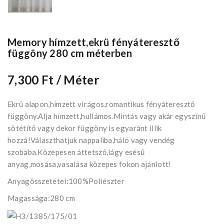
Memory hímzett,ekrü fényáteresztő
függöny 280 cm méterben
7,300 Ft
/ Méter
Ekrü alapon,hímzett virágos,romantikus fényáteresztő
függöny.Alja hímzett,hullámos.Mintás vagy akár egyszínű
sötétítő vagy dekor függöny is egyaránt illik
hozzá!Választhatjuk nappaliba,háló vagy vendég
szobába.Közepesen áttetsző,lágy esésű
anyag,mosása,vasalása közepes fokon ajánlott!
Anyagösszetétel:100%Poliészter
Magassága:280 cm