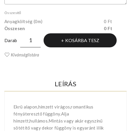
Összesítő
Anyagköltség
(0m)
0 Ft
Összesen
0 Ft
KOSÁRBA TESZ
Darab
Kívánságlistára
LEÍRÁS
Ekrü alapon,hímzett virágos,romantikus
fényáteresztő függöny.Alja
hímzett,hullámos.Mintás vagy akár egyszínű
sötétítő vagy dekor függöny is egyaránt illik