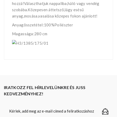
hozzá!Választhatjuk nappaliba,háló vagy vendég
szobába.Közepesen áttetsző,lágy esésű
anyag,mosása,vasalása közepes fokon ajánlott!
Anyagösszetétel:100%Poliészter
Magassága:280 cm
IRATKOZZ FEL HÍRLEVELÜNKRE ÉS JUSS
KEDVEZMÉNYHEZ!