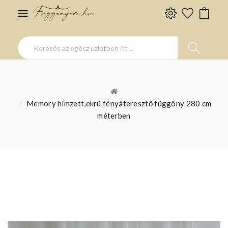
Memory hímzett,ekrü fényáteresztő függöny 280 cm
méterben