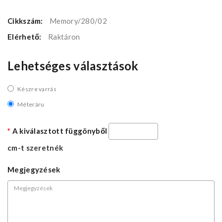
Cikkszám:
Memory/280/02
Elérhető:
Raktáron
Lehetséges választások
Készre varrás
Méteráru
A kiválasztott függönyből
cm-t szeretnék
Megjegyzések