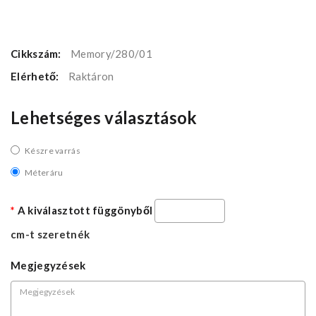
Cikkszám:
Memory/280/01
Elérhető:
Raktáron
Lehetséges választások
Készre varrás
Méteráru
A kiválasztott függönyből
cm-t szeretnék
Megjegyzések