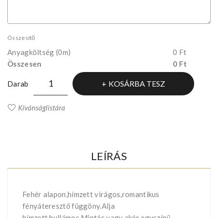
Összesítő
Anyagköltség
(0m)
0 Ft
Összesen
0 Ft
KOSÁRBA TESZ
Darab
Kívánságlistára
LEÍRÁS
Fehér alapon,hímzett virágos,romantikus
fényáteresztő függöny.Alja
hímzett,hullámos.Mintás vagy akár egyszínű