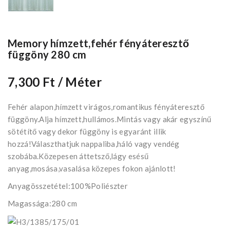
Memory hímzett,fehér fényáteresztő
függöny 280 cm
7,300 Ft
/ Méter
Fehér alapon,hímzett virágos,romantikus fényáteresztő
függöny.Alja hímzett,hullámos.Mintás vagy akár egyszínű
sötétítő vagy dekor függöny is egyaránt illik
hozzá!Választhatjuk nappaliba,háló vagy vendég
szobába.Közepesen áttetsző,lágy esésű
anyag,mosása,vasalása közepes fokon ajánlott!
Anyagösszetétel:100%Poliészter
Magassága:280 cm