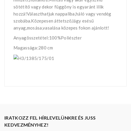
sötétítő vagy dekor függöny is egyaránt illik
hozzá!Választhatjuk nappaliba,háló vagy vendég
szobába.Közepesen áttetsző,lágy esésű
anyag,mosása,vasalása közepes fokon ajánlott!
Anyagösszetétel:100%Poliészter
Magassága:280 cm
IRATKOZZ FEL HÍRLEVELÜNKRE ÉS JUSS
KEDVEZMÉNYHEZ!