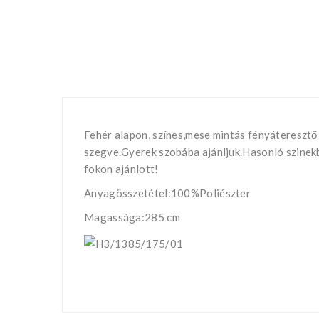
Fehér alapon, színes,mese mintás fényáteresztő
szegve.Gyerek szobába ajánljuk.Hasonló szinek
fokon ajánlott!
Anyagösszetétel:100%Poliészter
Magassága:285 cm