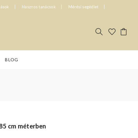
tások
Hasznos tanácsok
Mérési segédlet
BLOG
285 cm méterben