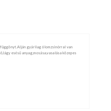
kfüggönyt.Alján gyárilag ólomzsinórral van
ző,lágy esésű anyag,mosása,vasalása közepes