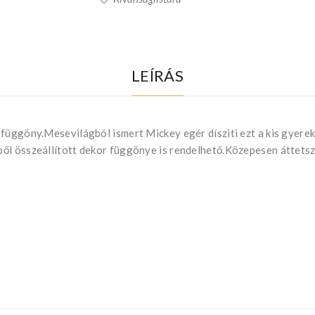
LEÍRÁS
 függöny.Mesevilágból ismert Mickey egér dísziti ezt a kis gyere
ből összeállított dekor függönye is rendelhető.Közepesen áttets