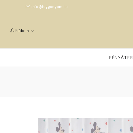
info@fuggonyom.hu
Fiókom
FÉNYÁTE