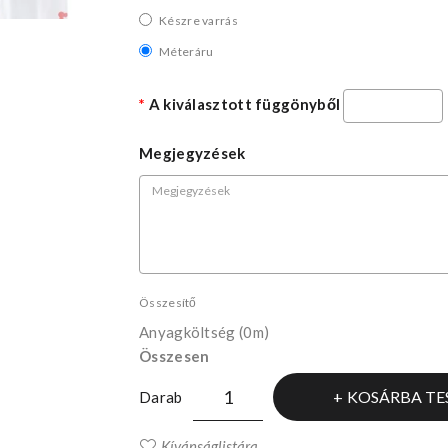
Készre varrás
Méteráru
A kiválasztott függönyből
Megjegyzések
Összesítő
Anyagköltség
(0m)
Összesen
KOSÁRBA TE
Darab
Kívánságlistára