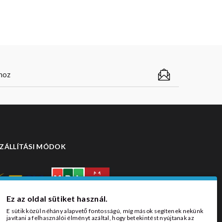
ZÁLLÍTÁSI MÓDOK
Ez az oldal sütiket használ.
E sütik közül néhány alapvető fontosságú, míg mások segítenek nekünk
javítani a felhasználói élményt azáltal, hogy betekintést nyújtanak az