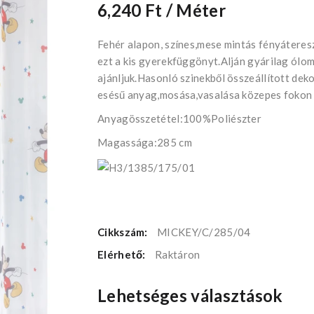
6,240 Ft
/ Méter
Fehér alapon, színes,mese mintás fényáteres
ezt a kis gyerekfüggönyt.Alján gyárilag ólo
ajánljuk.Hasonló szinekből összeállított de
esésű anyag,mosása,vasalása közepes fokon 
Anyagösszetétel:100%Poliészter
Magassága:285 cm
Cikkszám:
MICKEY/C/285/04
Elérhető:
Raktáron
Lehetséges választások