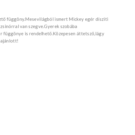
ztő függöny.Mesevilágból ismert Mickey egér dísziti
mzsinórral van szegve.Gyerek szobába
kor függönye is rendelhető.Közepesen áttetsző,lágy
ajánlott!