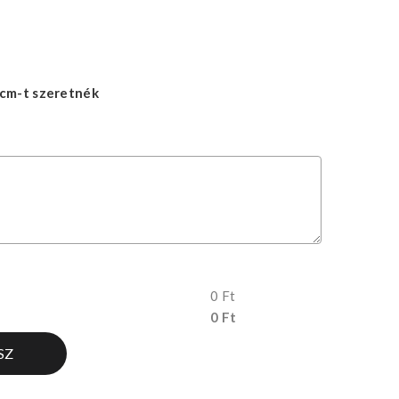
cm-t szeretnék
0 Ft
0 Ft
SZ