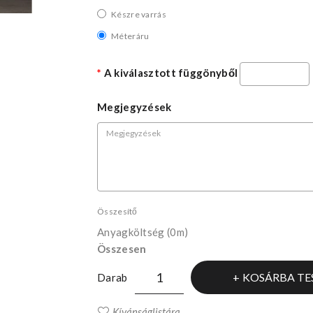
Készre varrás
Méteráru
A kiválasztott függönyből
Megjegyzések
Összesítő
Anyagköltség
(0m)
Összesen
KOSÁRBA TE
Darab
Kívánságlistára