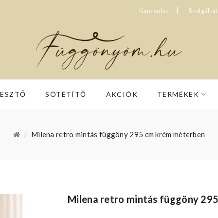
Kapcsolat
Szolgálta
RESZTŐ
SÖTÉTÍTŐ
AKCIÓK
TERMÉKEK
Milena retro mintás függöny 295 cm krém méterben
Milena retro mintás függöny 29