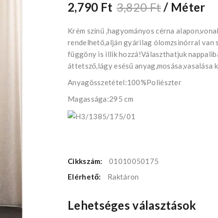
2,790 Ft
3,820 Ft
/ Méter
Krém színű ,hagyományos cérna alapon,vonal
rendelhető,alján gyárilag ólomzsinórral van
függöny is illik hozzá!Választhatjuk nappal
áttetsző,lágy esésű anyag,mosása,vasalása k
Anyagösszetétel:100%Poliészter
Magassága:295 cm
Cikkszám:
01010050175
Elérhető:
Raktáron
Lehetséges választások