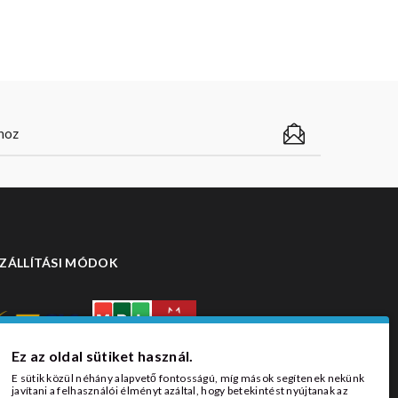
ZÁLLÍTÁSI MÓDOK
Ez az oldal sütiket használ.
E sütik közül néhány alapvető fontosságú, míg mások segítenek nekünk
javítani a felhasználói élményt azáltal, hogy betekintést nyújtanak az