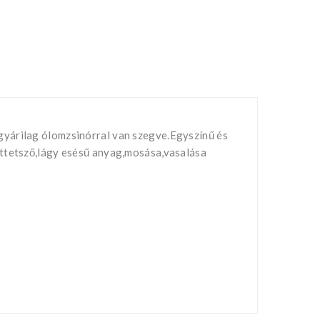
gyárilag ólomzsinórral van szegve.Egyszínű és
áttetsző,lágy esésű anyag,mosása,vasalása