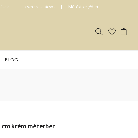
tások
Hasznos tanácsok
Mérési segédlet
BLOG
5 cm krém méterben