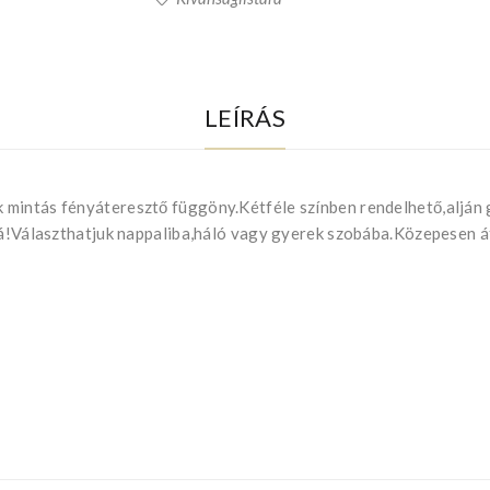
LEÍRÁS
mintás fényáteresztő függöny.Kétféle színben rendelhető,alján 
zzá!Választhatjuk nappaliba,háló vagy gyerek szobába.Közepesen 