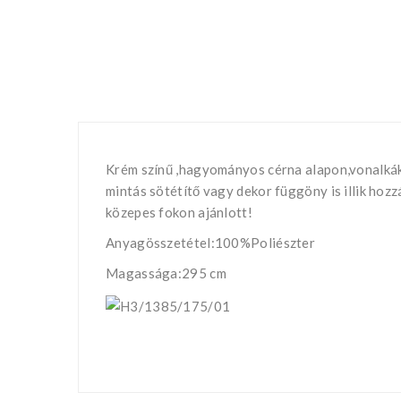
Krém színű ,hagyományos cérna alapon,vonalkák 
mintás sötétítő vagy dekor függöny is illik ho
közepes fokon ajánlott!
Anyagösszetétel:100%Poliészter
Magassága:295 cm