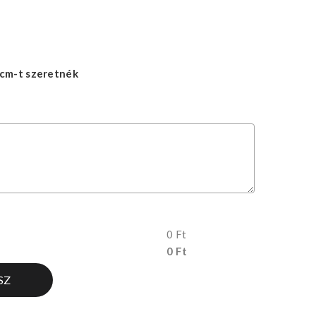
cm-t szeretnék
0 Ft
0 Ft
SZ