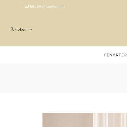
info@fuggonyom.hu
Fiókom
FÉNYÁTE