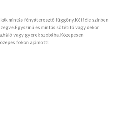
kák mintás fényáteresztő függöny.Kétféle színben
 szegve.Egyszínű és mintás sötétítő vagy dekor
iba,háló vagy gyerek szobába.Közepesen
özepes fokon ajánlott!