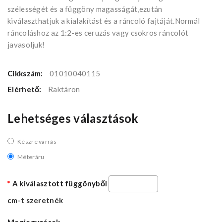
szélességét és a függöny magasságát,ezután
kiválaszthatjuk a kialakítást és a ráncoló fajtáját.Normál
ráncoláshoz az 1:2-es ceruzás vagy csokros ráncolót
javasoljuk!
Cikkszám:
01010040115
Elérhető:
Raktáron
Lehetséges választások
Készre varrás
Méteráru
A kiválasztott függönyből
cm-t szeretnék
Megjegyzések