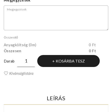
Összesítő
Anyagköltség
(0m)
0 Ft
Összesen
0 Ft
KOSÁRBA TESZ
Darab
Kívánságlistára
LEÍRÁS