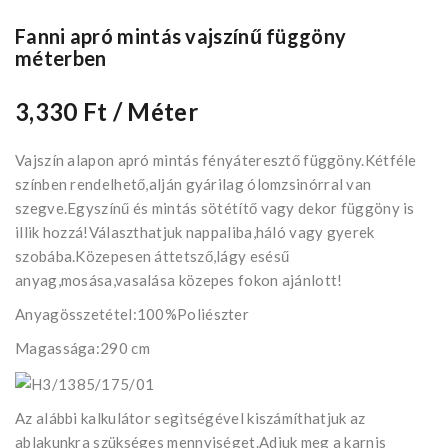
Fanni apró mintás vajszínű függöny
méterben
3,330 Ft
/ Méter
Vajszín alapon apró mintás fényáteresztő függöny.Kétféle
színben rendelhető,alján gyárilag ólomzsinórral van
szegve.Egyszínű és mintás sötétítő vagy dekor függöny is
illik hozzá!Választhatjuk nappaliba,háló vagy gyerek
szobába.Közepesen áttetsző,lágy esésű
anyag,mosása,vasalása közepes fokon ajánlott!
Anyagösszetétel:100%Poliészter
Magassága:290 cm
Az alábbi kalkulátor segìtségével kiszámíthatjuk az
ablakunkra szükséges mennyiséget.Adjuk meg a karnis