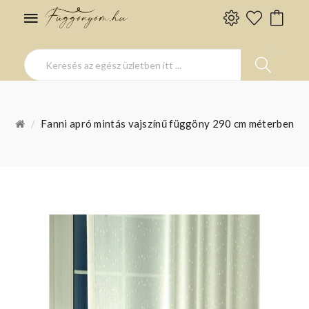
Fanni apró mintás vajszínű függöny 290 cm méterben