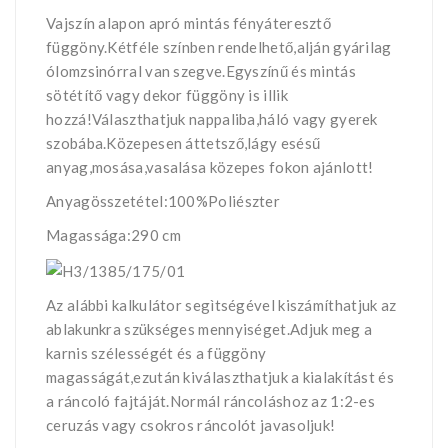
Vajszín alapon apró mintás fényáteresztő
függöny.Kétféle színben rendelhető,alján gyárilag
ólomzsinórral van szegve.Egyszínű és mintás
sötétítő vagy dekor függöny is illik
hozzá!Választhatjuk nappaliba,háló vagy gyerek
szobába.Közepesen áttetsző,lágy esésű
anyag,mosása,vasalása közepes fokon ajánlott!
Anyagösszetétel:100%Poliészter
Magassága:290 cm
Az alábbi kalkulátor segìtségével kiszámíthatjuk az
ablakunkra szükséges mennyiséget.Adjuk meg a
karnis szélességét és a függöny
magasságát,ezután kiválaszthatjuk a kialakítást és
a ráncoló fajtáját.Normál ráncoláshoz az 1:2-es
ceruzás vagy csokros ráncolót javasoljuk!