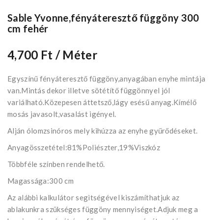
Sable Yvonne,fényáteresztő függöny 300
cm fehér
4,700 Ft
/ Méter
Egyszínű fényáteresztő függöny,anyagában enyhe mintája
van.Mintás dekor illetve sötétítő függönnyel jól
variálható.Közepesen áttetsző,lágy esésű anyag.Kímélő
mosás javasolt,vasalást igényel.
Alján ólomzsinóros mely kihúzza az enyhe gyűrődéseket.
Anyagösszetétel:81%Poliészter,19%Viszkóz
Többféle színben rendelhető.
Magassága:300 cm
Az alábbi kalkulátor segìtségével kiszámíthatjuk az
ablakunkra szükséges függöny mennyiséget.Adjuk meg a