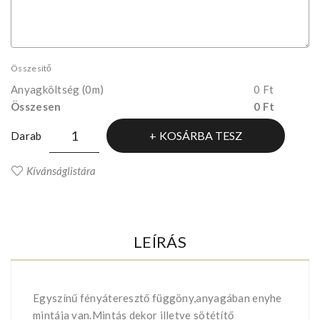
Összesítő
Anyagköltség
(0m)
0 Ft
Összesen
0 Ft
KOSÁRBA TESZ
Darab
Kívánságlistára
LEÍRÁS
Egyszínű fényáteresztő függöny,anyagában enyhe
mintája van.Mintás dekor illetve sötétítő