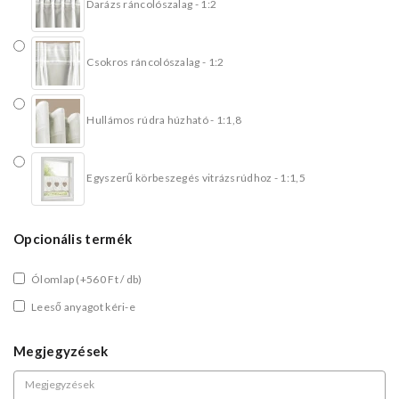
Darázs ráncolószalag - 1:2
Csokros ráncolószalag - 1:2
Hullámos rúdra húzható - 1:1,8
Egyszerű körbeszegés vitrázsrúdhoz - 1:1,5
Opcionális termék
Ólomlap
(+560 Ft / db)
Leeső anyagot kéri-e
Megjegyzések