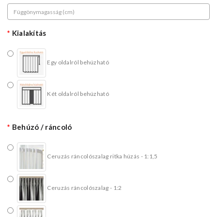
Kialakítás
Egy oldalról behúzható
Két oldalról behúzható
Behúzó / ráncoló
Ceruzás ráncolószalag ritka húzás - 1:1,5
Ceruzás ráncolószalag - 1:2