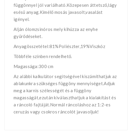
függönnyel jól variálható.Közepesen áttetsző,lágy
esésű anyag.Kímélő mosás javasolt,vasalást
igényel.
Alján ólomzsinóros mely kihúzza az enyhe
gyűrődéseket.
Anyagösszetétel:81%Poliészter,19%Viszkóz
Többféle színben rendelhető.
Magassága:300 cm
Az alábbi kalkulátor segìtségével kiszámíthatjuk az
ablakunkra szükséges függöny mennyiséget.Adjuk
meg a karnis szélességét és a függöny
magasságát,ezután kiválaszthatjuk a kialakítást és
a ráncoló fajtáját.Normál ráncoláshoz az 1:2-es
ceruzás vagy csokros ráncolót javasoljuk!