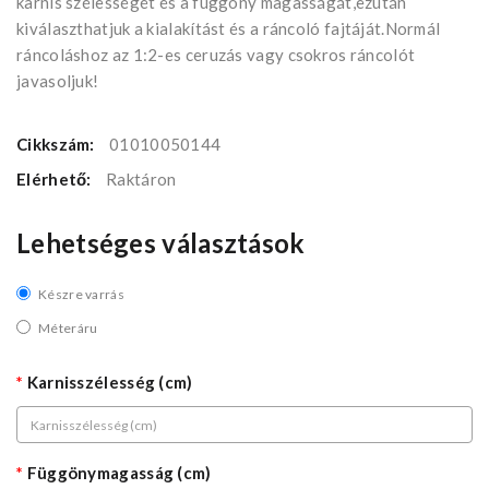
karnis szélességét és a függöny magasságát,ezután
kiválaszthatjuk a kialakítást és a ráncoló fajtáját.Normál
ráncoláshoz az 1:2-es ceruzás vagy csokros ráncolót
javasoljuk!
Cikkszám:
01010050144
Elérhető:
Raktáron
Lehetséges választások
Készre varrás
Méteráru
Karnisszélesség (cm)
Függönymagasság (cm)