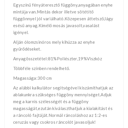
Egyszínű fényáteresztő függöny,anyagában enyhe
mintája van.Mintás dekor illetve sötétítő
függönnyel jól variálható.Közepesen áttetsző,lágy
esésű anyag.Kímélő mosás javasolt,vasalást
igényel.
Alján ólomzsinóros mely kihúzza az enyhe
gyűrődéseket.
Anyagösszetétel:81%Poliészter,19%Viszkóz
Többféle színben rendelhető.
Magassága:300 cm
Az alábbi kalkulátor segìtségével kiszámíthatjuk az
ablakunkra szükséges függöny mennyiséget.Adjuk
meg a karnis szélességét és a függöny
magasságát,ezután kiválaszthatjuk a kialakítást és
a ráncoló fajtáját.Normál ráncoláshoz az 1:2-es
ceruzás vagy csokros ráncolót javasoljuk!