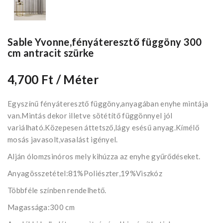
Sable Yvonne,fényáteresztő függöny 300
cm antracit szürke
4,700 Ft
/ Méter
Egyszínű fényáteresztő függöny,anyagában enyhe mintája
van.Mintás dekor illetve sötétítő függönnyel jól
variálható.Közepesen áttetsző,lágy esésű anyag.Kímélő
mosás javasolt,vasalást igényel.
Alján ólomzsinóros mely kihúzza az enyhe gyűrődéseket.
Anyagösszetétel:81%Poliészter,19%Viszkóz
Többféle színben rendelhető.
Magassága:300 cm