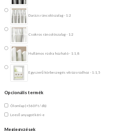
Darázs ráncolószalag - 1:2
Csokros ráncolószalag - 1:2
Hullámos rúdra húzható - 1:1,8
Egyszerű körbeszegés vitrázsrúdhoz - 1:1,5
Opcionális termék
Ólomlap
(+560 Ft / db)
Leeső anyagot kéri-e
Megjegyzések