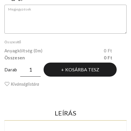
Összesítő
Anyagköltség
(0m)
0 Ft
Összesen
0 Ft
KOSÁRBA TESZ
Darab
Kívánságlistára
LEÍRÁS