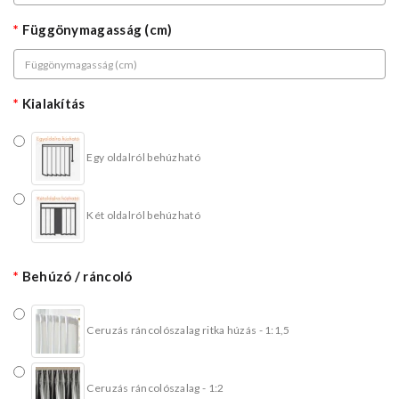
Függönymagasság (cm)
Kialakítás
Egy oldalról behúzható
Két oldalról behúzható
Behúzó / ráncoló
Ceruzás ráncolószalag ritka húzás - 1:1,5
Ceruzás ráncolószalag - 1:2