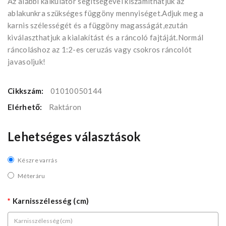
Az alábbi kalkulátor segìtségével kiszámíthatjuk az
ablakunkra szükséges függöny mennyiséget.Adjuk meg a
karnis szélességét és a függöny magasságát,ezután
kiválaszthatjuk a kialakítást és a ráncoló fajtáját.Normál
ráncoláshoz az 1:2-es ceruzás vagy csokros ráncolót
javasoljuk!
Cikkszám:
01010050144
Elérhető:
Raktáron
Lehetséges választások
Készre varrás
Méteráru
Karnisszélesség (cm)