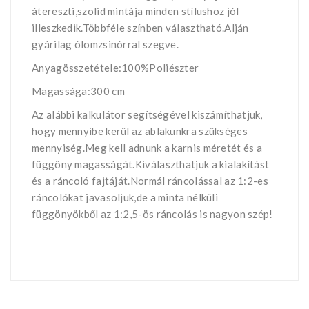
átereszti,szolid mintája minden stílushoz jól
illeszkedik.Többféle színben választható.Alján
gyárilag ólomzsinórral szegve.
Anyagösszetétele:100%Poliészter
Magassága:300 cm
Az alábbi kalkulátor segítségével kiszámíthatjuk,
hogy mennyibe kerül az ablakunkra szükséges
mennyiség.Meg kell adnunk a karnis méretét és a
függöny magasságát.Kiválaszthatjuk a kialakítást
és a ráncoló fajtáját.Normál ráncolással az 1:2-es
ráncolókat javasoljuk,de a minta nélküli
függönyökből az 1:2,5-ös ráncolás is nagyon szép!