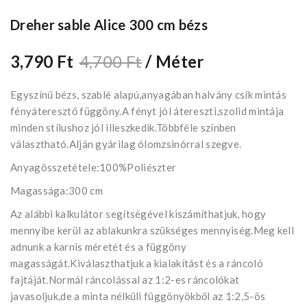
Dreher sable Alice 300 cm bézs
3,790 Ft
4,700 Ft
/ Méter
Egyszínű bézs, szablé alapú,anyagában halvány csík mintás
fényáteresztő függöny.A fényt jól átereszti,szolid mintája
minden stílushoz jól illeszkedik.Többféle színben
választható.Alján gyárilag ólomzsinórral szegve.
Anyagösszetétele:100%Poliészter
Magassága:300 cm
Az alábbi kalkulátor segítségével kiszámíthatjuk, hogy
mennyibe kerül az ablakunkra szükséges mennyiség.Meg kell
adnunk a karnis méretét és a függöny
magasságát.Kiválaszthatjuk a kialakítást és a ráncoló
fajtáját.Normál ráncolással az 1:2-es ráncolókat
javasoljuk,de a minta nélküli függönyökből az 1:2,5-ös