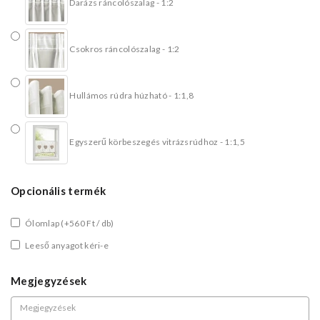
Darázs ráncolószalag - 1:2
Csokros ráncolószalag - 1:2
Hullámos rúdra húzható - 1:1,8
Egyszerű körbeszegés vitrázsrúdhoz - 1:1,5
Opcionális termék
Ólomlap
(+560 Ft / db)
Leeső anyagot kéri-e
Megjegyzések