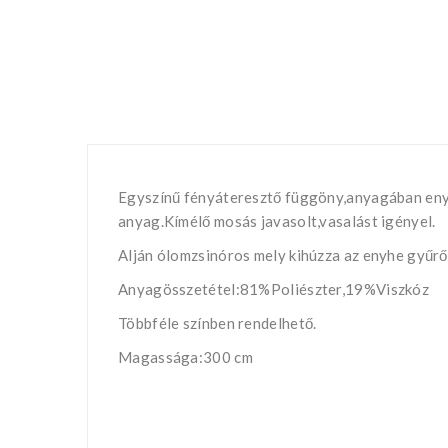
Egyszínű fényáteresztő függöny,anyagában enyhe
anyag.Kímélő mosás javasolt,vasalást igényel.
Alján ólomzsinóros mely kihúzza az enyhe gyűrő
Anyagösszetétel:81%Poliészter,19%Viszkóz
Többféle színben rendelhető.
Magassága:300 cm