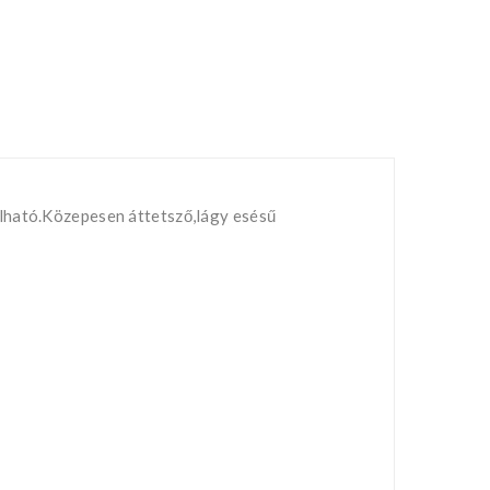
álható.Közepesen áttetsző,lágy esésű