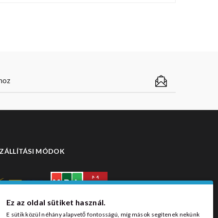
ZÁLLÍTÁSI MÓDOK
Ez az oldal sütiket használ.
E sütik közül néhány alapvető fontosságú, míg mások segítenek nekünk