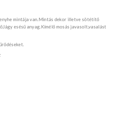
nyhe mintája van.Mintás dekor illetve sötétítő
ő,lágy esésű anyag.Kímélő mosás javasolt,vasalást
űrődéseket.
z