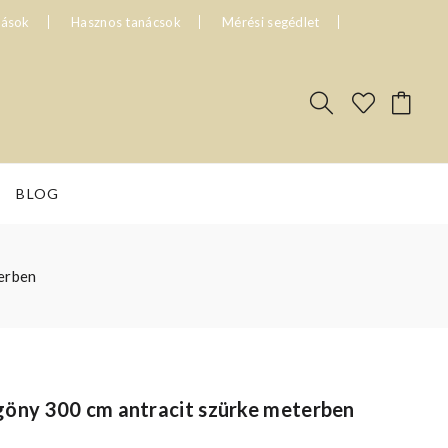
tások
Hasznos tanácsok
Mérési segédlet
BLOG
erben
göny 300 cm antracit szürke meterben