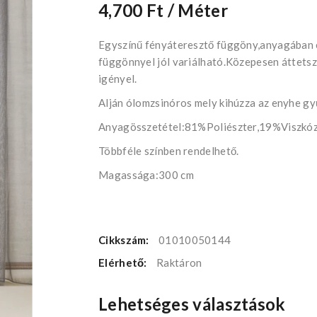
4,700 Ft
/ Méter
Egyszínű fényáteresztő függöny,anyagában e
függönnyel jól variálható.Közepesen áttetsz
igényel.
Alján ólomzsinóros mely kihúzza az enyhe gy
Anyagösszetétel:81%Poliészter,19%Viszkó
Többféle színben rendelhető.
Magassága:300 cm
Cikkszám:
01010050144
Elérhető:
Raktáron
Lehetséges választások