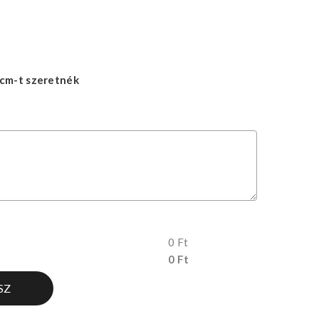
cm-t szeretnék
0 Ft
0 Ft
SZ