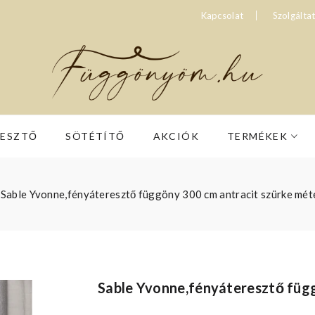
Kapcsolat
Szolgálta
RESZTŐ
SÖTÉTÍTŐ
AKCIÓK
TERMÉKEK
Sable Yvonne,fényáteresztő függöny 300 cm antracit szürke mét
Sable Yvonne,fényáteresztő füg