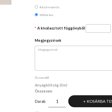
Készre varrás
Méteráru
A kiválasztott függönyből
Megjegyzések
Összesítő
Anyagköltség
(0m)
Összesen
KOSÁRBA TE
Darab