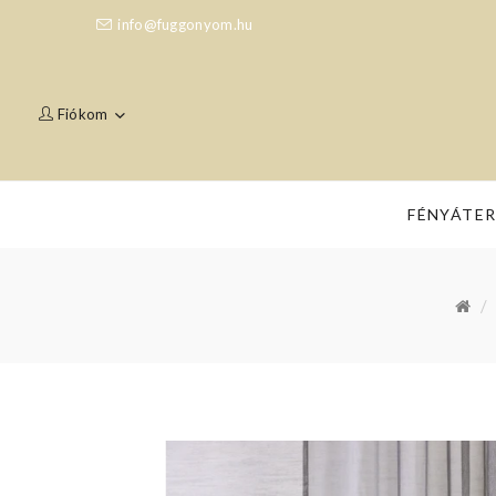
info@fuggonyom.hu
Fiókom
FÉNYÁTE