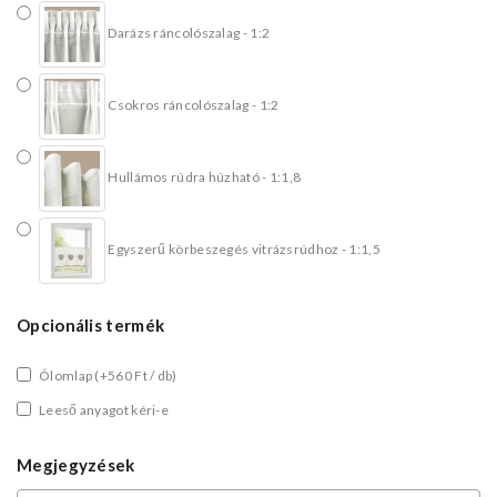
Darázs ráncolószalag - 1:2
Csokros ráncolószalag - 1:2
Hullámos rúdra húzható - 1:1,8
Egyszerű körbeszegés vitrázsrúdhoz - 1:1,5
Opcionális termék
Ólomlap
(+560 Ft / db)
Leeső anyagot kéri-e
Megjegyzések