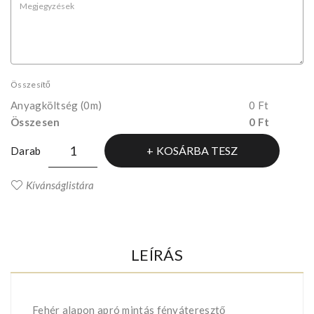
Összesítő
Anyagköltség
(0m)
0 Ft
Összesen
0 Ft
KOSÁRBA TESZ
Darab
Kívánságlistára
LEÍRÁS
Fehér alapon apró mintás fényáteresztő