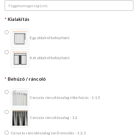
Kialakítás
Egy oldalról behúzható
Két oldalról behúzható
Behúzó / ráncoló
Ceruzás ráncolószalag ritka húzás - 1:1,5
Ceruzás ráncolószalag - 1:2
Ceruzás ráncolószalag sürű ráncolás - 1:2,5