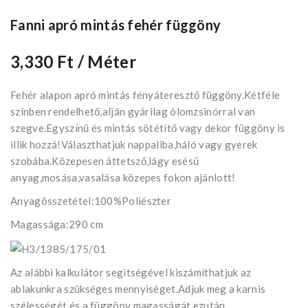
Fanni apró mintás fehér függöny
3,330 Ft
/ Méter
Fehér alapon apró mintás fényáteresztő függöny.Kétféle
színben rendelhető,alján gyárilag ólomzsinórral van
szegve.Egyszínű és mintás sötétítő vagy dekor függöny is
illik hozzá!Választhatjuk nappaliba,háló vagy gyerek
szobába.Közepesen áttetsző,lágy esésű
anyag,mosása,vasalása közepes fokon ajánlott!
Anyagösszetétel:100%Poliészter
Magassága:290 cm
Az alábbi kalkulátor segìtségével kiszámíthatjuk az
ablakunkra szükséges mennyiséget.Adjuk meg a karnis
szélességét és a függöny magasságát,ezután