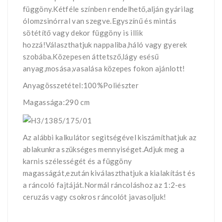
függöny.Kétféle színben rendelhető,alján gyárilag
ólomzsinórral van szegve.Egyszínű és mintás
sötétítő vagy dekor függöny is illik
hozzá!Választhatjuk nappaliba,háló vagy gyerek
szobába.Közepesen áttetsző,lágy esésű
anyag,mosása,vasalása közepes fokon ajánlott!
Anyagösszetétel:100%Poliészter
Magassága:290 cm
Az alábbi kalkulátor segìtségével kiszámíthatjuk az
ablakunkra szükséges mennyiséget.Adjuk meg a
karnis szélességét és a függöny
magasságát,ezután kiválaszthatjuk a kialakítást és
a ráncoló fajtáját.Normál ráncoláshoz az 1:2-es
ceruzás vagy csokros ráncolót javasoljuk!