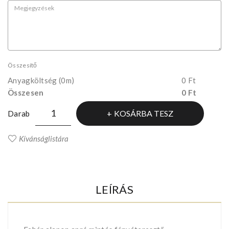
Összesítő
Anyagköltség
(0m)
0 Ft
Összesen
0 Ft
KOSÁRBA TESZ
Darab
Kívánságlistára
LEÍRÁS