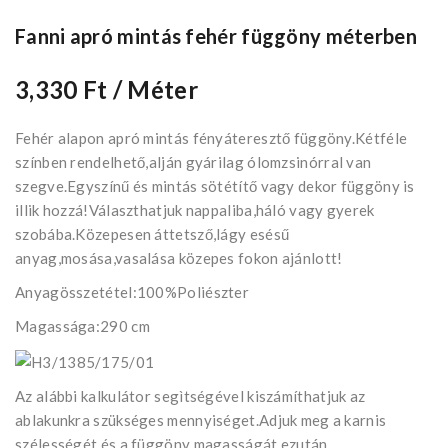
Fanni apró mintás fehér függöny méterben
3,330 Ft
/ Méter
Fehér alapon apró mintás fényáteresztő függöny.Kétféle
színben rendelhető,alján gyárilag ólomzsinórral van
szegve.Egyszínű és mintás sötétítő vagy dekor függöny is
illik hozzá!Választhatjuk nappaliba,háló vagy gyerek
szobába.Közepesen áttetsző,lágy esésű
anyag,mosása,vasalása közepes fokon ajánlott!
Anyagösszetétel:100%Poliészter
Magassága:290 cm
Az alábbi kalkulátor segìtségével kiszámíthatjuk az
ablakunkra szükséges mennyiséget.Adjuk meg a karnis
szélességét és a függöny magasságát,ezután