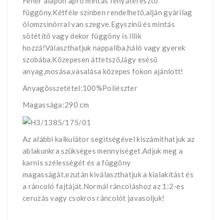
Fehér alapon apró mintás fényáteresztő
függöny.Kétféle színben rendelhető,alján gyárilag
ólomzsinórral van szegve.Egyszínű és mintás
sötétítő vagy dekor függöny is illik
hozzá!Választhatjuk nappaliba,háló vagy gyerek
szobába.Közepesen áttetsző,lágy esésű
anyag,mosása,vasalása közepes fokon ajánlott!
Anyagösszetétel:100%Poliészter
Magassága:290 cm
Az alábbi kalkulátor segìtségével kiszámíthatjuk az
ablakunkra szükséges mennyiséget.Adjuk meg a
karnis szélességét és a függöny
magasságát,ezután kiválaszthatjuk a kialakítást és
a ráncoló fajtáját.Normál ráncoláshoz az 1:2-es
ceruzás vagy csokros ráncolót javasoljuk!