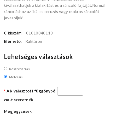
kiválaszthatjuk a kialakítást és a ráncoló fajtáját.Normál
ráncoláshoz az 1:2-es ceruzás vagy csokros ráncolót
javasoljuk!
Cikkszám:
01010040113
Elérhető:
Raktáron
Lehetséges választások
Készre varrás
Méteráru
A kiválasztott függönyből
cm-t szeretnék
Megjegyzések