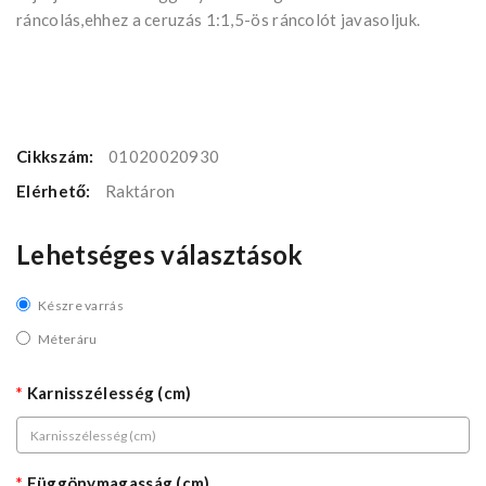
ráncolás,ehhez a ceruzás 1:1,5-ös ráncolót javasoljuk.
Cikkszám:
01020020930
Elérhető:
Raktáron
Lehetséges választások
Készre varrás
Méteráru
Karnisszélesség (cm)
Függönymagasság (cm)