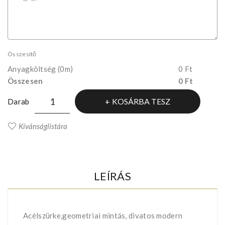
Összesítő
Anyagköltség
(0m)
0 Ft
Összesen
0 Ft
KOSÁRBA TESZ
Darab
Kívánságlistára
LEÍRÁS
Acélszürke,geometriai mintás, divatos modern