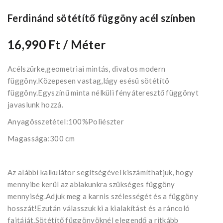
Ferdinánd sötétítő függöny acél színben
16,990 Ft
/ Méter
Acélszürke,geometriai mintás, divatos modern
függöny.Közepesen vastag,lágy esésü sötétítö
függöny.Egyszínű minta nélküli fényáteresztő függönyt
javaslunk hozzá.
Anyagösszetétel:100%Poliészter
Magassága:300 cm
Az alábbi kalkulátor segítségével kiszámíthatjuk, hogy
mennyibe kerül az ablakunkra szükséges függöny
mennyiség.Adjuk meg a karnis szélességét és a függöny
hosszát!Ezután válasszuk ki a kialakítást és a ráncoló
fajtáját.Sötétítő függönyöknél elegendő a ritkább