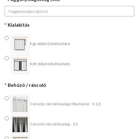
Kialakítás
Egy oldalról behúzható
Két oldalról behúzható
Behúzó / ráncoló
Ceruzás ráncolószalag ritka húzás - 1:1,5
Ceruzás ráncolószalag - 1:2