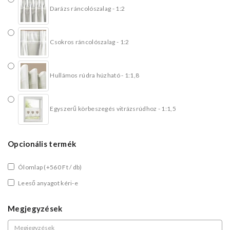
Darázs ráncolószalag - 1:2
Csokros ráncolószalag - 1:2
Hullámos rúdra húzható - 1:1,8
Egyszerű körbeszegés vitrázsrúdhoz - 1:1,5
Opcionális termék
Ólomlap
(+560 Ft / db)
Leeső anyagot kéri-e
Megjegyzések