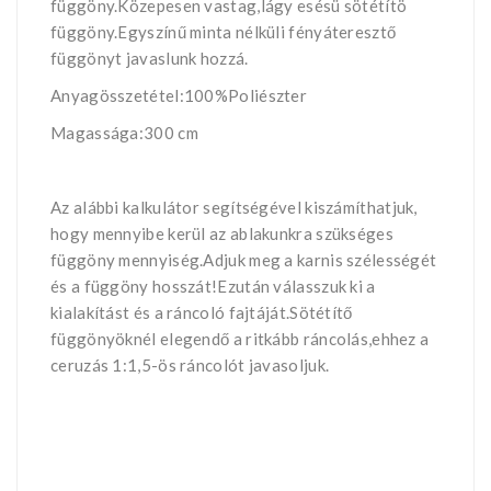
függöny.Közepesen vastag,lágy esésü sötétítö
függöny.Egyszínű minta nélküli fényáteresztő
függönyt javaslunk hozzá.
Anyagösszetétel:100%Poliészter
Magassága:300 cm
Az alábbi kalkulátor segítségével kiszámíthatjuk,
hogy mennyibe kerül az ablakunkra szükséges
függöny mennyiség.Adjuk meg a karnis szélességét
és a függöny hosszát!Ezután válasszuk ki a
kialakítást és a ráncoló fajtáját.Sötétítő
függönyöknél elegendő a ritkább ráncolás,ehhez a
ceruzás 1:1,5-ös ráncolót javasoljuk.