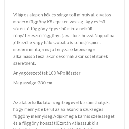
Világos alapon kék és sárga toll mintával, divatos
modern függöny.Közepesen vastag,lágy esésü
sötétítö függöny.Egyszínű minta nélküli
fényáteresztő függönyt javaslunk hozzá.Nappaliba
,étkezőbe vagy hálószobába is tehetjük,mert
modern mintája és jó fényzáró képessége
alkalmassá teszi akár dekornak akár sötétítőnek
szeretnénk.
Anyagösszetétel:100%Poliészter
Magassága:280 cm
Az alábbi kalkulátor segítségével kiszámíthatjuk,
hogy mennyibe kerül az ablakunkra szükséges
függöny mennyiség.Adjuk meg a karnis szélességét
és a függöny hosszát!Ezután válasszuk ki a