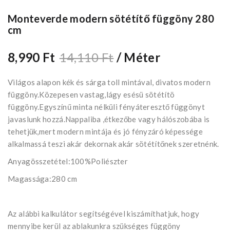
Monteverde modern sötétítő függöny 280
cm
8,990 Ft
14,110 Ft
/ Méter
Világos alapon kék és sárga toll mintával, divatos modern
függöny.Közepesen vastag,lágy esésü sötétítö
függöny.Egyszínű minta nélküli fényáteresztő függönyt
javaslunk hozzá.Nappaliba ,étkezőbe vagy hálószobába is
tehetjük,mert modern mintája és jó fényzáró képessége
alkalmassá teszi akár dekornak akár sötétítőnek szeretnénk.
Anyagösszetétel:100%Poliészter
Magassága:280 cm
Az alábbi kalkulátor segítségével kiszámíthatjuk, hogy
mennyibe kerül az ablakunkra szükséges függöny