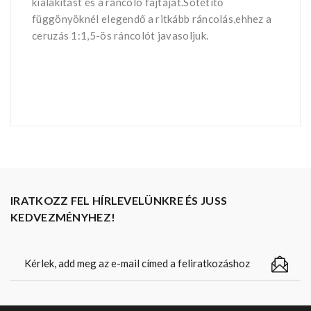
kialakítást és a ráncoló fajtáját.Sötétítő
függönyöknél elegendő a ritkább ráncolás,ehhez a
ceruzás 1:1,5-ös ráncolót javasoljuk.
IRATKOZZ FEL HÍRLEVELÜNKRE ÉS JUSS
KEDVEZMÉNYHEZ!