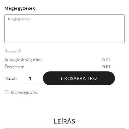
Megjegyzések
Összesítő
Anyagköltség
(0m)
0 Ft
Összesen
0 Ft
KOSÁRBA TESZ
Darab
Kívánságlistára
LEÍRÁS