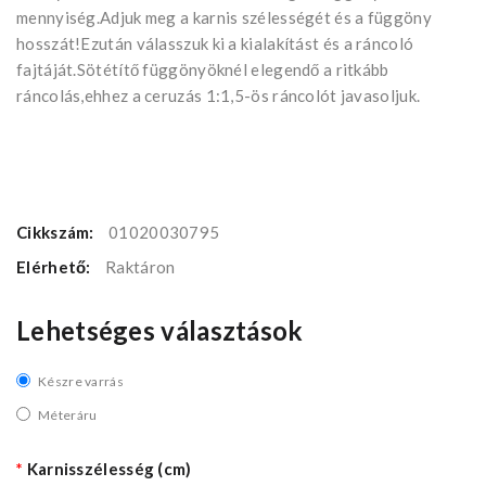
mennyiség.Adjuk meg a karnis szélességét és a függöny
hosszát!Ezután válasszuk ki a kialakítást és a ráncoló
fajtáját.Sötétítő függönyöknél elegendő a ritkább
ráncolás,ehhez a ceruzás 1:1,5-ös ráncolót javasoljuk.
Cikkszám:
01020030795
Elérhető:
Raktáron
Lehetséges választások
Készre varrás
Méteráru
Karnisszélesség (cm)