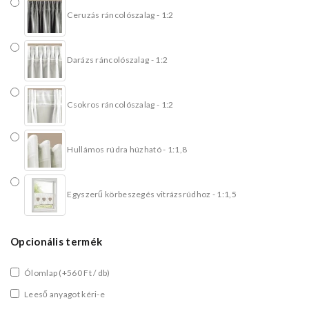
Ceruzás ráncolószalag - 1:2
Darázs ráncolószalag - 1:2
Csokros ráncolószalag - 1:2
Hullámos rúdra húzható - 1:1,8
Egyszerű körbeszegés vitrázsrúdhoz - 1:1,5
Opcionális termék
Ólomlap
(+560 Ft / db)
Leeső anyagot kéri-e