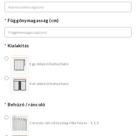
Függönymagasság (cm)
Kialakítás
Egy oldalról behúzható
Két oldalról behúzható
Behúzó / ráncoló
Ceruzás ráncolószalag ritka húzás - 1:1,5