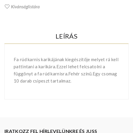
Kívánságlistára
LEÍRÁS
Fa rúd karnis karikájának kiegészítője melyet rá kell
pattintani a karikára.Ezzel lehet felcsatolni a
függönyt a fa rúd karnisra.Fehér színű.Egy csomag
10 darab csipeszt tartalmaz.
IRATKOZZ FEL HÍRLEVELÜNKRE ÉS JUSS