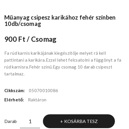
Műanyag csipesz karikához fehér színben
10db/csomag
900 Ft
/ Csomag
Fa rúd karnis karikájának kiegészítője melyet rá kell
pattintani a karikára.Ezzel lehet felcsatolni a függönyt a fa
rúd karnisra.Fehér színű.Egy csomag 10 darab csipeszt
tartalmaz.
Cikkszám:
05070010086
Elérhető:
Raktáron
KOSÁRBA TESZ
Darab