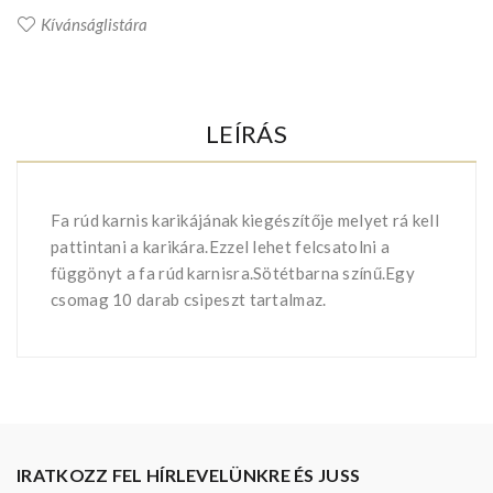
Kívánságlistára
LEÍRÁS
Fa rúd karnis karikájának kiegészítője melyet rá kell
pattintani a karikára.Ezzel lehet felcsatolni a
függönyt a fa rúd karnisra.Sötétbarna színű.Egy
csomag 10 darab csipeszt tartalmaz.
IRATKOZZ FEL HÍRLEVELÜNKRE ÉS JUSS