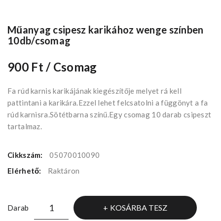
Műanyag csipesz karikához wenge színben
10db/csomag
900 Ft
/ Csomag
Fa rúd karnis karikájának kiegészítője melyet rá kell
pattintani a karikára.Ezzel lehet felcsatolni a függönyt a fa
rúd karnisra.Sötétbarna színű.Egy csomag 10 darab csipeszt
tartalmaz.
Cikkszám:
05070010090
Elérhető:
Raktáron
KOSÁRBA TESZ
Darab