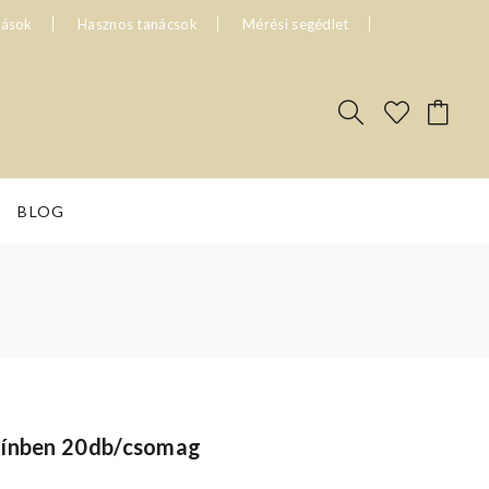
tások
Hasznos tanácsok
Mérési segédlet
BLOG
zínben 20db/csomag