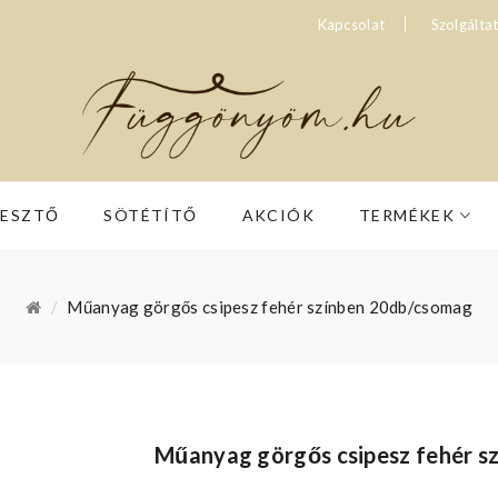
Kapcsolat
Szolgálta
RESZTŐ
SÖTÉTÍTŐ
AKCIÓK
TERMÉKEK
Műanyag görgős csipesz fehér színben 20db/csomag
Műanyag görgős csipesz fehér s