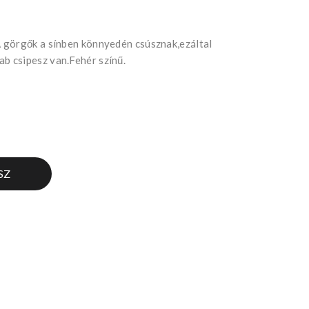
 görgők a sínben könnyedén csúsznak,ezáltal
 csipesz van.Fehér színű.
SZ