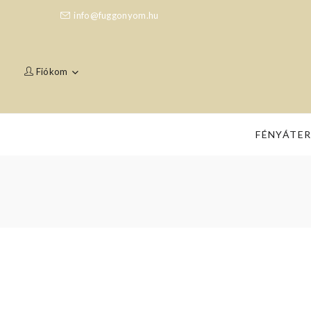
info@fuggonyom.hu
Fiókom
FÉNYÁTE