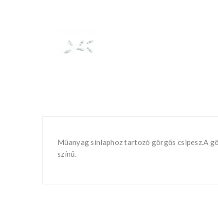
Műanyag sínlaphoz tartozó görgős csipesz.A gö
színű.