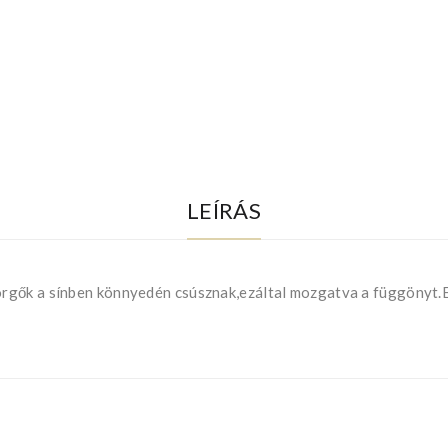
LEÍRÁS
rgők a sínben könnyedén csúsznak,ezáltal mozgatva a függönyt.