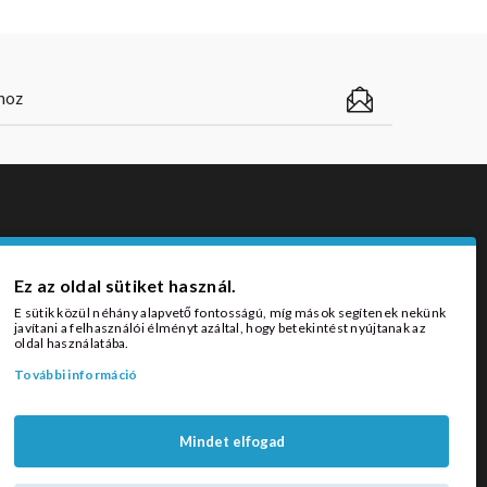
ZÁLLÍTÁSI MÓDOK
Ez az oldal sütiket használ.
E sütik közül néhány alapvető fontosságú, míg mások segítenek nekünk
javítani a felhasználói élményt azáltal, hogy betekintést nyújtanak az
oldal használatába.
További információ
Mindet elfogad