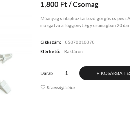
1,800 Ft
/ Csomag
Műanyag sínlaphoz tartozó görgős csipesz.A
mozgatva a függönyt.Egy csomagban 20 darab
Cikkszám:
05070010070
Elérhető:
Raktáron
KOSÁRBA TE
Darab
Kívánságlistára