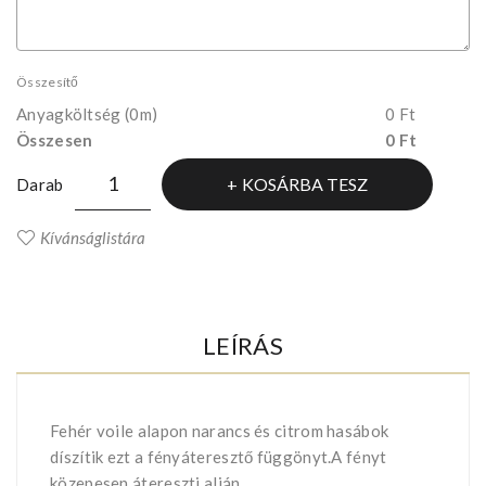
Összesítő
Anyagköltség
(0m)
0 Ft
Összesen
0 Ft
KOSÁRBA TESZ
Darab
Kívánságlistára
LEÍRÁS
Fehér voile alapon narancs és citrom hasábok
díszítik ezt a fényáteresztő függönyt.A fényt
közepesen átereszti,alján