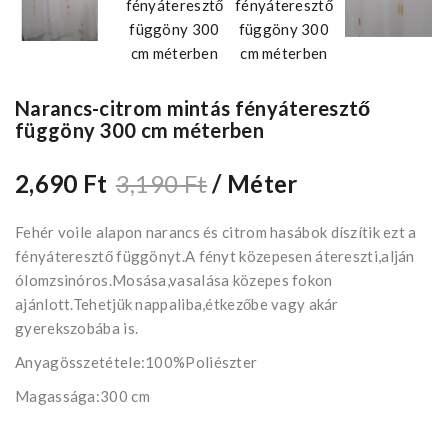
Narancs-citrom mintás fényáteresztő
függöny 300 cm méterben
2,690 Ft
3,190 Ft
/ Méter
Fehér voile alapon narancs és citrom hasábok díszítik ezt a
fényáteresztő függönyt.A fényt közepesen átereszti,alján
ólomzsinóros.Mosása,vasalása közepes fokon
ajánlott.Tehetjük nappaliba,étkezőbe vagy akár
gyerekszobába is.
Anyagösszetétele:100%Poliészter
Magassága:300 cm