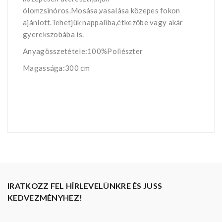
ólomzsinóros.Mosása,vasalása közepes fokon
ajánlott.Tehetjük nappaliba,étkezőbe vagy akár
gyerekszobába is.
Anyagösszetétele:100%Poliészter
Magassága:300 cm
IRATKOZZ FEL HÍRLEVELÜNKRE ÉS JUSS
KEDVEZMÉNYHEZ!