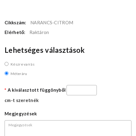
Cikkszám:
NARANCS-CITROM
Elérhető:
Raktáron
Lehetséges választások
Készre varrás
Méteráru
A kiválasztott függönyből
cm-t szeretnék
Megjegyzések