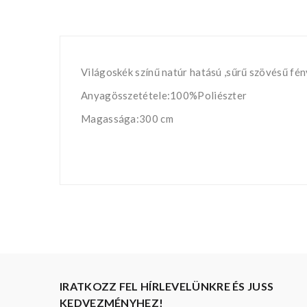
Világoskék színű natúr hatású ,sűrű szövésű fén
Anyagösszetétele:100%Poliészter
Magassága:300 cm
IRATKOZZ FEL HÍRLEVELÜNKRE ÉS JUSS
KEDVEZMÉNYHEZ!