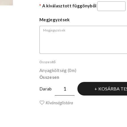
A kiválasztott függönyből
Megjegyzések
Összesítő
Anyagköltség
(0m)
Összesen
KOSÁRBA TE
Darab
Kívánságlistára