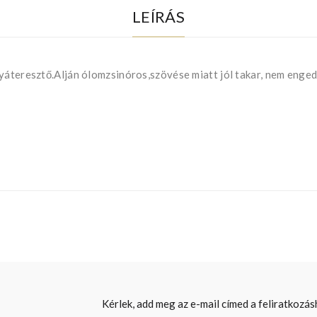
LEÍRÁS
yáteresztő.Alján ólomzsinóros,szövése miatt jól takar, nem enged