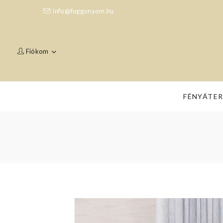
info@fuggonyom.hu
Fiókom
FÉNYÁTE