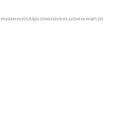
fényáteresztő.Alján ólomzsinóros,szövése miatt jól