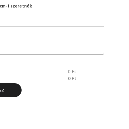
cm-t szeretnék
0 Ft
0 Ft
SZ