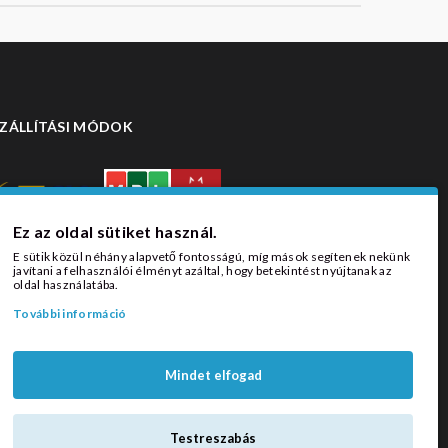
ZÁLLÍTÁSI MÓDOK
Ez az oldal sütiket használ.
E sütik közül néhány alapvető fontosságú, míg mások segítenek nekünk
javítani a felhasználói élményt azáltal, hogy betekintést nyújtanak az
oldal használatába.
További információ
Mindet elfogad
Testreszabás