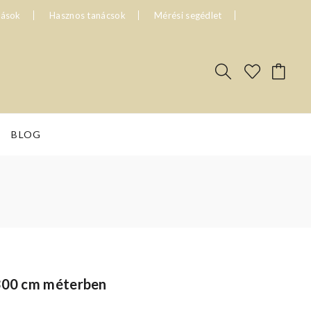
tások
Hasznos tanácsok
Mérési segédlet
BLOG
 300 cm méterben