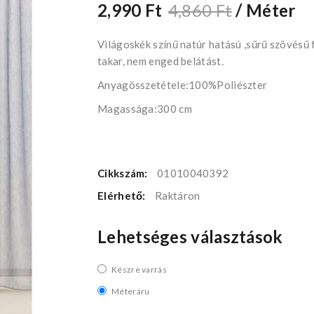
2,990 Ft
4,860 Ft
/ Méter
Világoskék színű natúr hatású ,sűrű szövésű 
takar, nem enged belátást.
Anyagösszetétele:100%Poliészter
Magassága:300 cm
Cikkszám:
01010040392
Elérhető:
Raktáron
Lehetséges választások
Készre varrás
Méteráru