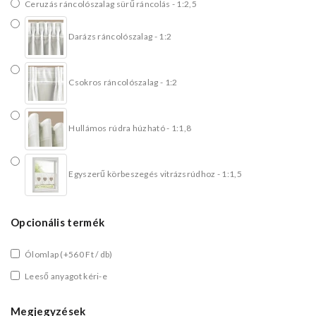
Ceruzás ráncolószalag sürű ráncolás - 1:2,5
Darázs ráncolószalag - 1:2
Csokros ráncolószalag - 1:2
Hullámos rúdra húzható - 1:1,8
Egyszerű körbeszegés vitrázsrúdhoz - 1:1,5
Opcionális termék
Ólomlap
(+560 Ft / db)
Leeső anyagot kéri-e
Megjegyzések