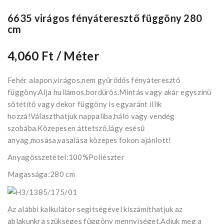
6635 virágos fényáteresztő függöny 280
cm
4,060 Ft
/ Méter
Fehér alapon,virágos,nem gyűrődős fényáteresztő
függöny.Alja hullámos,bordűrös.Mintás vagy akár egyszínű
sötétítő vagy dekor függöny is egyaránt illik
hozzá!Választhatjuk nappaliba,háló vagy vendég
szobába.Közepesen áttetsző,lágy esésű
anyag,mosása,vasalása közepes fokon ajánlott!
Anyagösszetétel:100%Poliészter
Magassága:280 cm
Az alábbi kalkulátor segìtségével kiszámíthatjuk az
ablakunkra szükséges függöny mennyiséget.Adjuk meg a