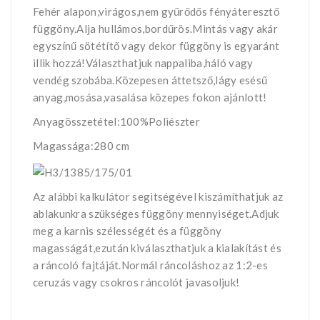
Fehér alapon,virágos,nem gyűrődős fényáteresztő
függöny.Alja hullámos,bordűrös.Mintás vagy akár
egyszínű sötétítő vagy dekor függöny is egyaránt
illik hozzá!Választhatjuk nappaliba,háló vagy
vendég szobába.Közepesen áttetsző,lágy esésű
anyag,mosása,vasalása közepes fokon ajánlott!
Anyagösszetétel:100%Poliészter
Magassága:280 cm
Az alábbi kalkulátor segìtségével kiszámíthatjuk az
ablakunkra szükséges függöny mennyiséget.Adjuk
meg a karnis szélességét és a függöny
magasságát,ezután kiválaszthatjuk a kialakítást és
a ráncoló fajtáját.Normál ráncoláshoz az 1:2-es
ceruzás vagy csokros ráncolót javasoljuk!