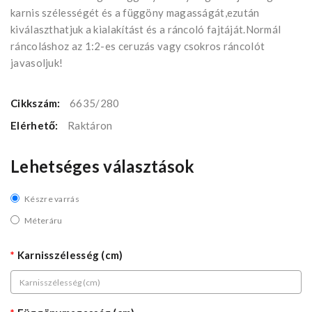
karnis szélességét és a függöny magasságát,ezután
kiválaszthatjuk a kialakítást és a ráncoló fajtáját.Normál
ráncoláshoz az 1:2-es ceruzás vagy csokros ráncolót
javasoljuk!
Cikkszám:
6635/280
Elérhető:
Raktáron
Lehetséges választások
Készre varrás
Méteráru
Karnisszélesség (cm)