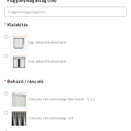
Függönymagasság (cm)
Kialakítás
Egy oldalról behúzható
Két oldalról behúzható
Behúzó / ráncoló
Ceruzás ráncolószalag ritka húzás - 1:1,5
Ceruzás ráncolószalag - 1:2