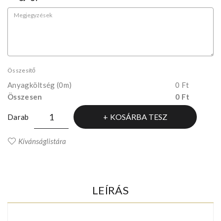
Összesítő
Anyagköltség
(0m)
0 Ft
Összesen
0 Ft
KOSÁRBA TESZ
Darab
Kívánságlistára
LEÍRÁS