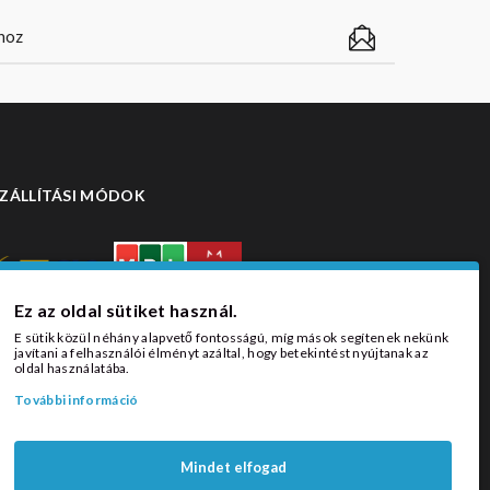
ZÁLLÍTÁSI MÓDOK
Ez az oldal sütiket használ.
E sütik közül néhány alapvető fontosságú, míg mások segítenek nekünk
javítani a felhasználói élményt azáltal, hogy betekintést nyújtanak az
oldal használatába.
További információ
Mindet elfogad