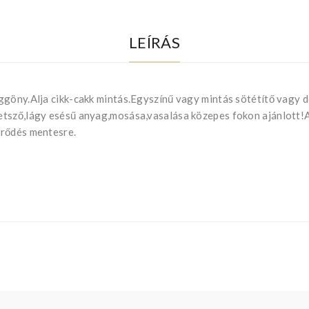
LEÍRÁS
ggöny.Alja cikk-cakk mintás.Egyszínű vagy mintás sötétítő vagy d
etsző,lágy esésű anyag,mosása,vasalása közepes fokon ajánlott
űrődés mentesre.