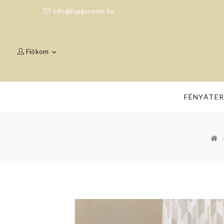
info@fuggonyom.hu
Fiókom
FÉNYÁTE