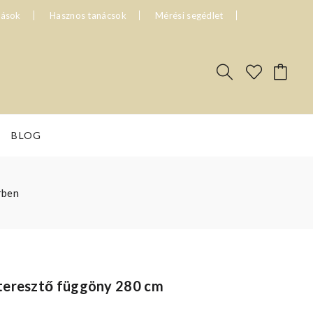
tások
Hasznos tanácsok
Mérési segédlet
BLOG
rben
teresztő függöny 280 cm