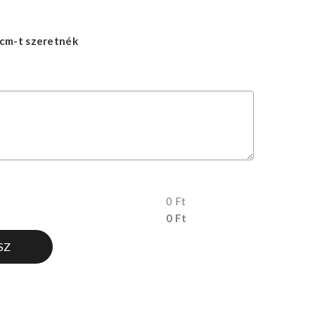
cm-t szeretnék
0 Ft
0 Ft
SZ