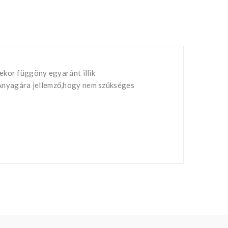
ekor függöny egyaránt illik
!Anyagára jellemző,hogy nem szükséges