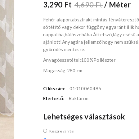
3,290 Ft
4,690 Ft
/ Méter
Fehér alapon,absztrakt mintás fényáteresztő
sötétítő vagy dekor függöny egyaránt illik 
nappaliba,hálószobába.Áttetsző,lágy esésű 
ajánlott!Anyagára jellemző,hogy nem szüksé
gyűrődés mentesre.
Anyagösszetétel:100%Poliészter
Magasság:280 cm
Cikkszám:
01010060485
Elérhető:
Raktáron
Lehetséges választások
Készre varrás