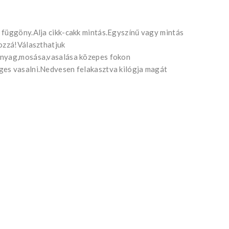
 függöny.Alja cikk-cakk mintás.Egyszínű vagy mintás
hozzá!Választhatjuk
anyag,mosása,vasalása közepes fokon
ges vasalni.Nedvesen felakasztva kilógja magát