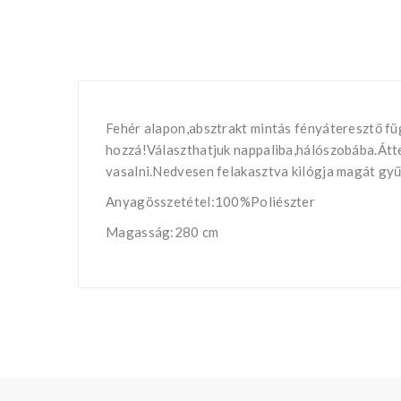
Fehér alapon,absztrakt mintás fényáteresztő fü
hozzá!Választhatjuk nappaliba,hálószobába.Átt
vasalni.Nedvesen felakasztva kilógja magát gy
Anyagösszetétel:100%Poliészter
Magasság:280 cm