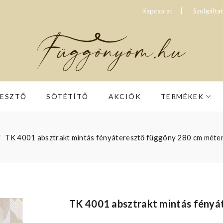
Kapcsolat
Szolgálta
RESZTŐ
SÖTÉTÍTŐ
AKCIÓK
TERMÉKEK
TK 4001 absztrakt mintás fényáteresztő függöny 280 cm méte
TK 4001 absztrakt mintás fényá