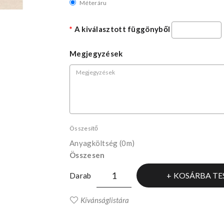
Méteráru
A kiválasztott függönyből
Megjegyzések
Összesítő
Anyagköltség
(0m)
Összesen
KOSÁRBA TE
Darab
Kívánságlistára