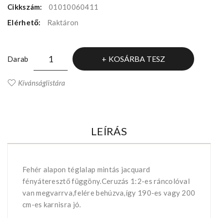
Cikkszám:
01010060411
Elérhető:
Raktáron
KOSÁRBA TESZ
Darab
Kívánságlistára
LEÍRÁS
Fehér alapon téglalap mintás jacquard
fényáteresztő függöny.Ceruzás 1:2-es ráncolóval
van megvarrva,felére behúzva,így 190-es vagy 200
cm-es karnisra jó.