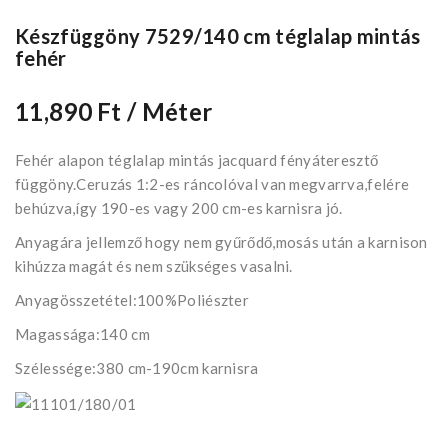
Készfüggöny 7529/140 cm téglalap mintás
fehér
11,890 Ft
/ Méter
Fehér alapon téglalap mintás jacquard fényáteresztő
függöny.Ceruzás 1:2-es ráncolóval van megvarrva,felére
behúzva,így 190-es vagy 200 cm-es karnisra jó.
Anyagára jellemző hogy nem gyűrődő,mosás után a karnison
kihúzza magát és nem szükséges vasalni.
Anyagösszetétel:100%Poliészter
Magassága:140 cm
Szélessége:380 cm-190cm karnisra