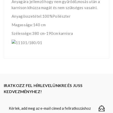
Anyagára jellemző hogy nem gyűrődő,mosás után a
karnison kihúzza magát és nem szükséges vasalni.
Anyagösszetétel:100%Poliészter
Magassága:140 cm
Szélessége:380 cm-190cm karnisra
IRATKOZZ FEL HÍRLEVELÜNKRE ÉS JUSS
KEDVEZMÉNYHEZ!