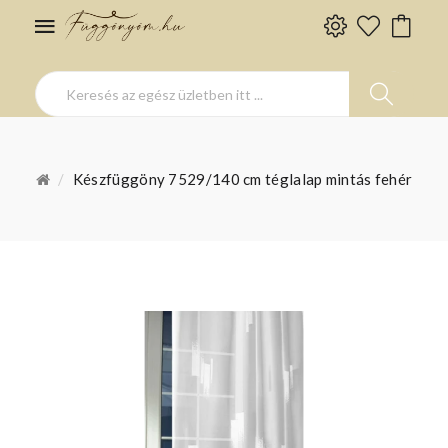
Készfüggöny 7529/140 cm téglalap mintás fehér