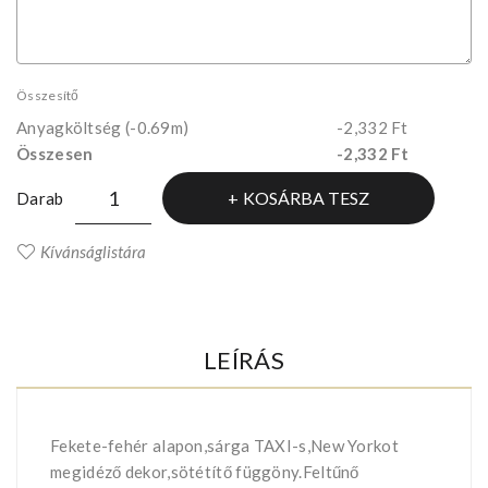
Összesítő
Anyagköltség
(-0.69m)
-2,332 Ft
Összesen
-2,332 Ft
KOSÁRBA TESZ
Darab
Kívánságlistára
LEÍRÁS
Fekete-fehér alapon,sárga TAXI-s,New Yorkot
megidéző dekor,sötétítő függöny.Feltűnő