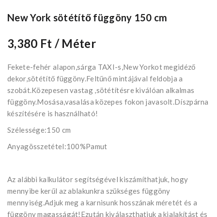
New York sötétítő függöny 150 cm
3,380 Ft
/ Méter
Fekete-fehér alapon,sárga TAXI-s,New Yorkot megidéző
dekor,sötétítő függöny.Feltűnő mintájával feldobja a
szobát.Közepesen vastag ,sötétítésre kiválóan alkalmas
függöny.Mosása,vasalása közepes fokon javasolt.Díszpárna
készítésére is használható!
Szélessége:150 cm
Anyagösszetétel:100%Pamut
Az alábbi kalkulátor segítségével kiszámíthatjuk, hogy
mennyibe kerűl az ablakunkra szükséges függöny
mennyiség.Adjuk meg a karnisunk hosszának méretét és a
függöny magasságát!Ezután kiválaszthatjuk a kialakítást és