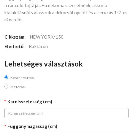
a ráncoló fajtáját.Ha dekornak szeretnénk, akkor a
kialakításnál válasszuk a dekorsál opciót és a ceruzás 1:2-es
ráncolót.
Cikkszám:
NEW YORK/150
Elérhető:
Raktáron
Lehetséges választások
Készre varrás
Méteráru
Karnisszélesség (cm)
Függönymagasság (cm)