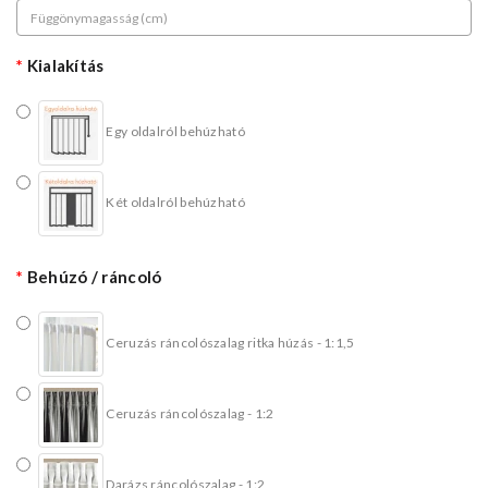
Kialakítás
Egy oldalról behúzható
Két oldalról behúzható
Behúzó / ráncoló
Ceruzás ráncolószalag ritka húzás - 1:1,5
Ceruzás ráncolószalag - 1:2
Darázs ráncolószalag - 1:2