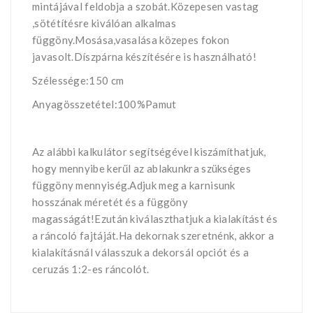
mintájával feldobja a szobát.Közepesen vastag
,sötétítésre kiválóan alkalmas
függöny.Mosása,vasalása közepes fokon
javasolt.Díszpárna készítésére is használható!
Szélessége:150 cm
Anyagösszetétel:100%Pamut
Az alábbi kalkulátor segítségével kiszámíthatjuk,
hogy mennyibe kerűl az ablakunkra szükséges
függöny mennyiség.Adjuk meg a karnisunk
hosszának méretét és a függöny
magasságát!Ezután kiválaszthatjuk a kialakítást és
a ráncoló fajtáját.Ha dekornak szeretnénk, akkor a
kialakításnál válasszuk a dekorsál opciót és a
ceruzás 1:2-es ráncolót.