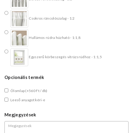
Csokros ráncolószalag - 1:2
Hullámos rúdra húzható - 1:1,8
Egyszerű körbeszegés vitrázsrúdhoz - 1:1,5
Opcionális termék
Ólomlap
(+560 Ft / db)
Leeső anyagot kéri-e
Megjegyzések