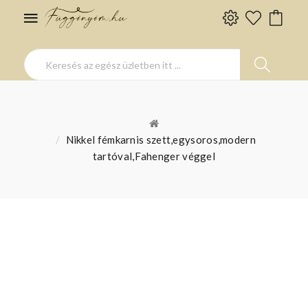
Nikkel fémkarnis szett,egysoros,modern
tartóval,Fahenger véggel