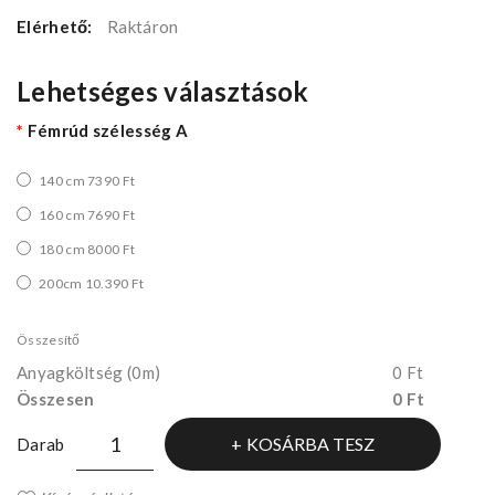
Elérhető:
Raktáron
Lehetséges választások
Fémrúd szélesség A
140 cm 7390 Ft
160 cm 7690 Ft
180 cm 8000 Ft
200cm 10.390 Ft
Összesítő
Anyagköltség
(0m)
0 Ft
Összesen
0 Ft
KOSÁRBA TESZ
Darab