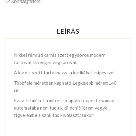
Kívánságlistára
LEÍRÁS
Nikkel fémrúd karnis szett,egysoros,modern
tartóval,fahenger végzáróval.
A karnis szett tartalmazza a karikákat csipesszel.
Többféle méretben kapható.Legkisebb méret:140
cm
Ezt a terméket a mérete alapján foxpost csomag
automatába nem tudjuk küldeni!Kérem vegye
figyelembe a szállítás kiválasztásakor!