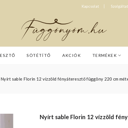
Kapcsolat
Szolgálta
RESZTŐ
SÖTÉTÍTŐ
AKCIÓK
TERMÉKEK
Nyírt sable Florin 12 vízzöld fényáteresztő függöny 220 cm mét
Nyírt sable Florin 12 vízzöld f