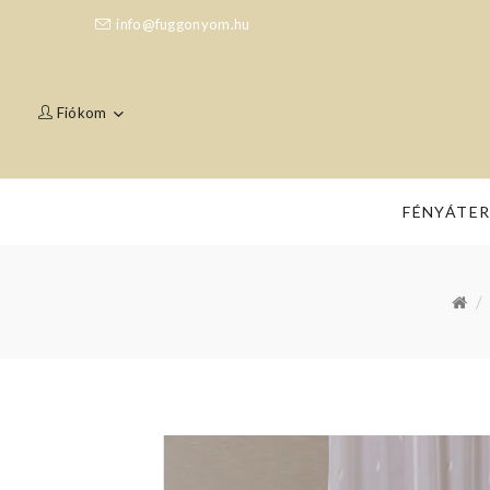
info@fuggonyom.hu
Fiókom
FÉNYÁTE