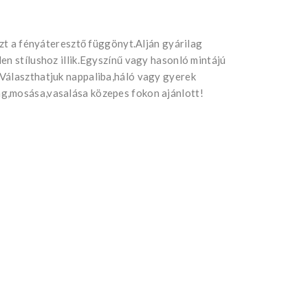
ezt a fényáteresztő függönyt.Alján gyárilag
en stílushoz illik.Egyszínű vagy hasonló mintájú
Választhatjuk nappaliba,háló vagy gyerek
g,mosása,vasalása közepes fokon ajánlott!