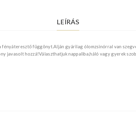
LEÍRÁS
 a fényáteresztő függönyt.Alján gyárilag ólomzsinórral van szegve
öny javasolt hozzá!Választhatjuk nappaliba,háló vagy gyerek szo