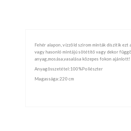
Fehér alapon, vízzöld szirom minták díszitik ezt
vagy hasonló mintájú sötétítő vagy dekor függ
anyag,mosása,vasalása közepes fokon ajánlott!
Anyagösszetétel:100%Poliészter
Magassága:220 cm