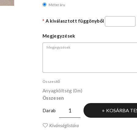
Méteráru
A kiválasztott függönyből
Megjegyzések
Összesítő
Anyagköltség
(0m)
Összesen
KOSÁRBA TE
Darab
Kívánságlistára