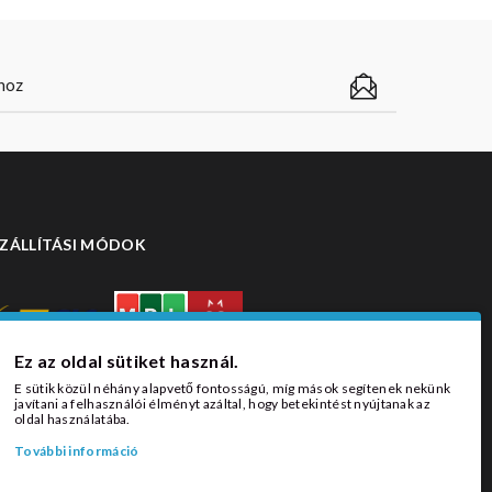
ZÁLLÍTÁSI MÓDOK
Ez az oldal sütiket használ.
E sütik közül néhány alapvető fontosságú, míg mások segítenek nekünk
javítani a felhasználói élményt azáltal, hogy betekintést nyújtanak az
oldal használatába.
További információ