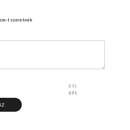
cm-t szeretnék
0 Ft
0 Ft
SZ