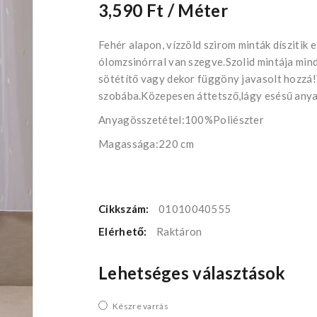
3,590 Ft
/ Méter
Fehér alapon, vízzöld szirom minták díszitik 
ólomzsinórral van szegve.Szolid mintája mind
sötétítő vagy dekor függöny javasolt hozzá!
szobába.Közepesen áttetsző,lágy esésű anya
Anyagösszetétel:100%Poliészter
Magassága:220 cm
Cikkszám:
01010040555
Elérhető:
Raktáron
Lehetséges választások
Készre varrás