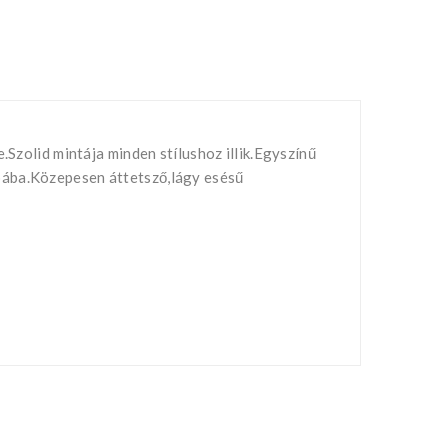
.Szolid mintája minden stílushoz illik.Egyszínű
bába.Közepesen áttetsző,lágy esésű