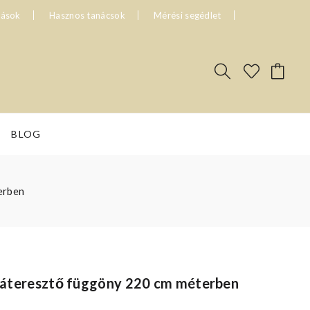
tások
Hasznos tanácsok
Mérési segédlet
BLOG
erben
ényáteresztő függöny 220 cm méterben