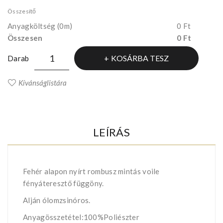
Összesítő
Anyagköltség
(0m)
0 Ft
Összesen
0 Ft
KOSÁRBA TESZ
Darab
Kívánságlistára
LEÍRÁS
Fehér alapon nyírt rombusz mintás voile
fényáteresztő függöny.
Alján ólomzsinóros.
Anyagösszetétel:100%Poliészter