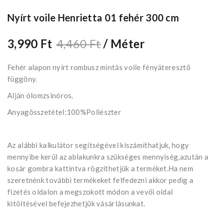
Nyírt voile Henrietta 01 fehér 300 cm
3,990 Ft
4,460 Ft
/ Méter
Fehér alapon nyírt rombusz mintás voile fényáteresztő
függöny.
Alján ólomzsinóros.
Anyagösszetétel:100%Poliészter
Az alábbi kalkulátor segítségével kiszámíthatjuk, hogy
mennyibe kerűl az ablakunkra szükséges mennyiség,azután a
kosár gombra kattintva rögzíthetjük a terméket.Ha nem
szeretnénk további termékeket felfedezni akkor pedig a
fizetés oldalon a megszokott módon a vevői oldal
kitöltésével befejezhetjük vásárlásunkat.